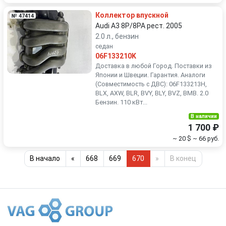
Коллектор впускной
№ 47414
Audi A3 8P/8PA рест. 2005
2.0 л., бензин
седан
06F133210K
Доставка в любой Город. Поставки из
Японии и Швеции. Гарантия. Аналоги
(Совместимость с ДВС): 06F133213H,
BLX, AXW, BLR, BVY, BLY, BVZ, BMB. 2.0
Бензин. 110 кВт...
В наличии
1 700 ₽
~ 20 $
~ 66 руб.
В начало
«
668
669
670
»
В конец