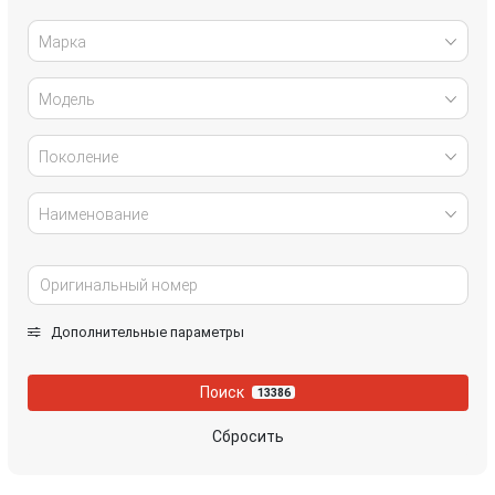
Марка
Infiniti
IVECO
Модель
Jaguar
Jeep
Kia
Lancia
Поколение
Land Rover
Lexus
Наименование
Mazda
Mercedes-Benz
Mini
Mitsubishi
Дополнительные параметры
Nissan
Opel
Поиск
13386
Peugeot
Porsche
Сбросить
Renault
Rover