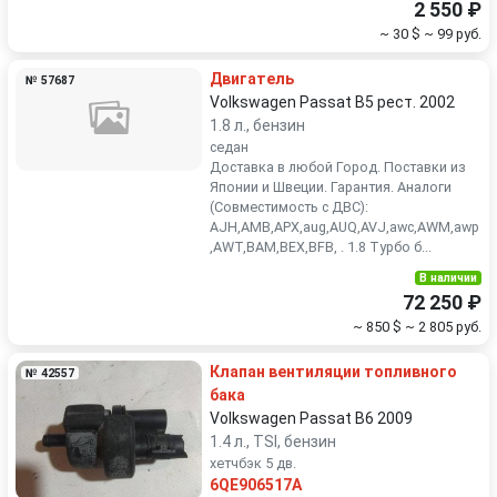
2 550 ₽
~ 30 $
~ 99 руб.
Двигатель
№ 57687
Volkswagen Passat B5 рест. 2002
1.8 л., бензин
седан
Доставка в любой Город. Поставки из
Японии и Швеции. Гарантия. Аналоги
(Совместимость с ДВС):
AJH,AMB,APX,aug,AUQ,AVJ,awc,AWM,awp
,AWT,BAM,BEX,BFB, . 1.8 Турбо б...
В наличии
72 250 ₽
~ 850 $
~ 2 805 руб.
Клапан вентиляции топливного
№ 42557
бака
Volkswagen Passat B6 2009
1.4 л., TSI, бензин
хетчбэк 5 дв.
6QE906517A