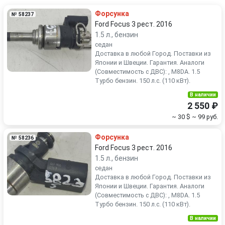
Форсунка
№ 58237
SEAT
Skoda
Ford Focus 3 рест. 2016
1.5 л., бензин
Smart
SsangYong
седан
Доставка в любой Город. Поставки из
Японии и Швеции. Гарантия. Аналоги
Subaru
Suzuki
(Совместимость с ДВС): , M8DA. 1.5
Турбо бензин. 150 л.с. (110 кВт).
Toyota
Volkswagen
В наличии
2 550 ₽
Volvo
~ 30 $
~ 99 руб.
Форсунка
№ 58236
Ford Focus 3 рест. 2016
1.5 л., бензин
седан
Доставка в любой Город. Поставки из
Японии и Швеции. Гарантия. Аналоги
(Совместимость с ДВС): , M8DA. 1.5
Турбо бензин. 150 л.с. (110 кВт).
В наличии