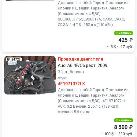
Доставка в любой Город. Поставки из
Японии и Швеции. Гарантия. Аналоги
(Совместимость с ДВС):
6QE906517,6QE906517A, CAXA, CAXC,
CDGA. 1.4 TSI. 150 л.с.(110 кВт)...
В наличии
425 ₽
~ 5 $
~ 17 руб.
Проводка двигателя
№ 24723
Audi A6 4F/C6 рест. 2009
3.2 л., бензин
седан
4F1971072LK
Доставка в любой Город. Поставки из
Японии и Швеции. Гарантия. Аналоги
(Совместимость с ДВС): 4F1971072LH,
AUK. 3.2 Бензин. 256 л.с. (188 кВт).
срезано 5-6 фише...
В наличии
8 500 ₽
~ 100 $
~ 330 руб.