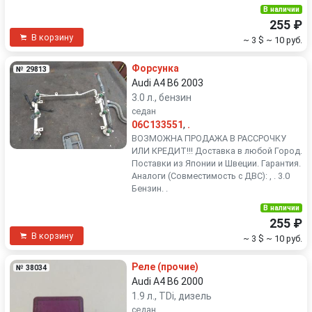
В наличии
255 ₽
В корзину
~ 3 $
~ 10 руб.
Форсунка
№ 29813
Audi A4 B6 2003
3.0 л., бензин
седан
06C133551
,
.
ВОЗМОЖНА ПРОДАЖА В РАССРОЧКУ
ИЛИ КРЕДИТ!!! Доставка в любой Город.
Поставки из Японии и Швеции. Гарантия.
Аналоги (Совместимость с ДВС): , . 3.0
Бензин. .
В наличии
255 ₽
В корзину
~ 3 $
~ 10 руб.
Реле (прочие)
№ 38034
Audi A4 B6 2000
1.9 л., TDi, дизель
седан