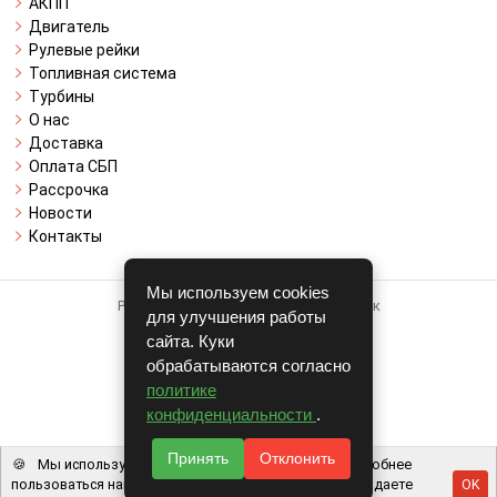
АКПП
Двигатель
Рулевые рейки
Топливная система
Турбины
О нас
Доставка
Оплата СБП
Рассрочка
Новости
Контакты
Мы используем cookies
Работает на системе для авторазборок
для улучшения работы
CARRO.
БИЗНЕС
сайта. Куки
обрабатываются согласно
Полная версия
политике
© COPYRIGHT 2026 г.
конфиденциальности
.
v1.1.24
Принять
Отклонить
🍪
Мы используем файлы cookie, чтобы вам было удобнее
пользоваться нашим сайтом. Используя наш сайт, вы даете
OK