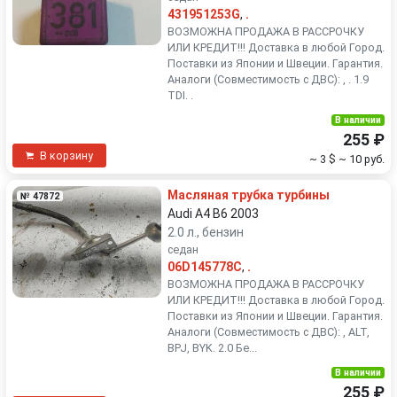
431951253G
,
.
ВОЗМОЖНА ПРОДАЖА В РАССРОЧКУ
ИЛИ КРЕДИТ!!! Доставка в любой Город.
Поставки из Японии и Швеции. Гарантия.
Аналоги (Совместимость с ДВС): , . 1.9
TDI. .
В наличии
255 ₽
В корзину
~ 3 $
~ 10 руб.
Масляная трубка турбины
№ 47872
Audi A4 B6 2003
2.0 л., бензин
седан
06D145778C
,
.
ВОЗМОЖНА ПРОДАЖА В РАССРОЧКУ
ИЛИ КРЕДИТ!!! Доставка в любой Город.
Поставки из Японии и Швеции. Гарантия.
Аналоги (Совместимость с ДВС): , ALT,
BPJ, BYK. 2.0 Бе...
В наличии
255 ₽