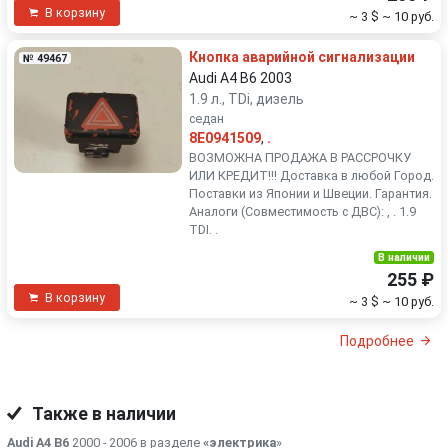
В корзину
~ 3 $
~ 10 руб.
Кнопка аварийной сигнализации
№ 49467
Audi A4 B6 2003
1.9 л., TDi, дизель
седан
8E0941509
,
.
ВОЗМОЖНА ПРОДАЖА В РАССРОЧКУ
ИЛИ КРЕДИТ!!! Доставка в любой Город.
Поставки из Японии и Швеции. Гарантия.
Аналоги (Совместимость с ДВС): , . 1.9
TDI. .
В наличии
255 ₽
В корзину
~ 3 $
~ 10 руб.
Подробнее
Также в наличии
Audi A4 B6
2000 - 2006 в разделе
«электрика
»