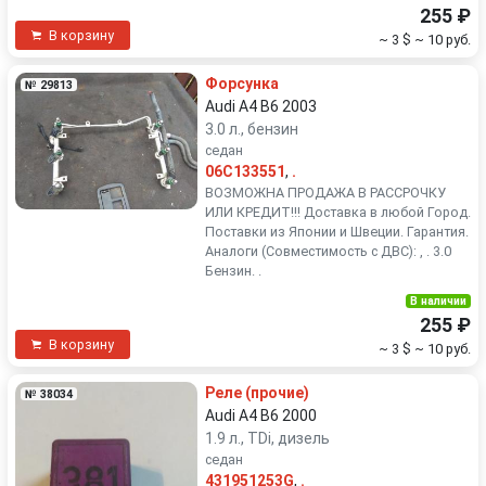
255 ₽
В корзину
~ 3 $
~ 10 руб.
Форсунка
№ 29813
Audi A4 B6 2003
3.0 л., бензин
седан
06C133551
,
.
ВОЗМОЖНА ПРОДАЖА В РАССРОЧКУ
ИЛИ КРЕДИТ!!! Доставка в любой Город.
Поставки из Японии и Швеции. Гарантия.
Аналоги (Совместимость с ДВС): , . 3.0
Бензин. .
В наличии
255 ₽
В корзину
~ 3 $
~ 10 руб.
Реле (прочие)
№ 38034
Audi A4 B6 2000
1.9 л., TDi, дизель
седан
431951253G
,
.