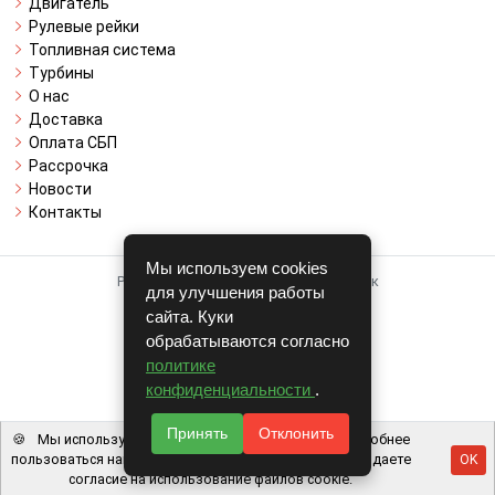
Двигатель
Рулевые рейки
Топливная система
Турбины
О нас
Доставка
Оплата СБП
Рассрочка
Новости
Контакты
Мы используем cookies
Работает на системе для авторазборок
для улучшения работы
CARRO.
БИЗНЕС
сайта. Куки
обрабатываются согласно
Полная версия
политике
© COPYRIGHT 2026 г.
конфиденциальности
.
v1.1.24
Принять
Отклонить
🍪
Мы используем файлы cookie, чтобы вам было удобнее
пользоваться нашим сайтом. Используя наш сайт, вы даете
OK
согласие на использование файлов cookie.