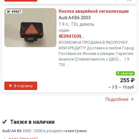
Кнопка аварийной сигнализации
№ 49467
Audi A4 B6 2003
1.9 л., TDi, дизель
седан
8E0941509
,
.
ВОЗМОЖНА ПРОДАЖА В РАССРОЧКУ
ИЛИ КРЕДИТ!!! Доставка в любой Город.
Поставки из Японии и Швеции. Гарантия.
Аналоги (Совместимость с ДВС): , . 1.9
TDI. .
В наличии
255 ₽
В корзину
~ 3 $
~ 10 руб.
Подробнее
Также в наличии
Audi A4 B6
2000 - 2006 в разделе
«электрика
»
реле (прочие)