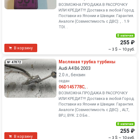
ВОЗМОЖНА ПРОДАЖА В РАССРОЧКУ
ИЛИ КРЕДИТ!!! Доставка в любой Город.
Поставки из Японии и Швеции. Гарантия.
Аналоги (Совместимость с ДВС): , . 1.9
TDI. .
В наличии
255 ₽
В корзину
~ 3 $
~ 10 руб.
Масляная трубка турбины
№ 47872
Audi A4 B6 2003
2.0 л., бензин
седан
06D145778C
,
.
ВОЗМОЖНА ПРОДАЖА В РАССРОЧКУ
ИЛИ КРЕДИТ!!! Доставка в любой Город.
Поставки из Японии и Швеции. Гарантия.
Аналоги (Совместимость с ДВС): , ALT,
BPJ, BYK. 2.0 Бе...
В наличии
255 ₽
В корзину
~ 3 $
~ 10 руб.