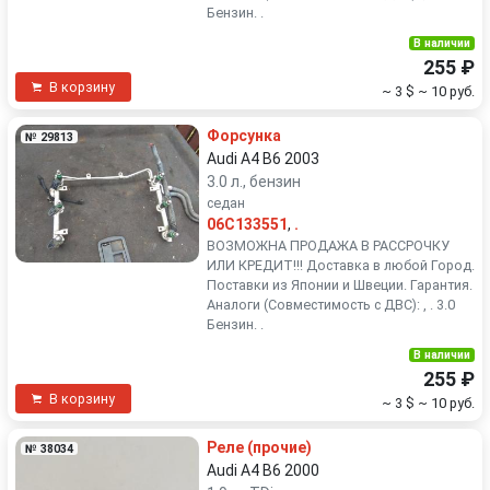
Бензин. .
В наличии
255 ₽
В корзину
~ 3 $
~ 10 руб.
Форсунка
№ 29813
Audi A4 B6 2003
3.0 л., бензин
седан
06C133551
,
.
ВОЗМОЖНА ПРОДАЖА В РАССРОЧКУ
ИЛИ КРЕДИТ!!! Доставка в любой Город.
Поставки из Японии и Швеции. Гарантия.
Аналоги (Совместимость с ДВС): , . 3.0
Бензин. .
В наличии
255 ₽
В корзину
~ 3 $
~ 10 руб.
Реле (прочие)
№ 38034
Audi A4 B6 2000