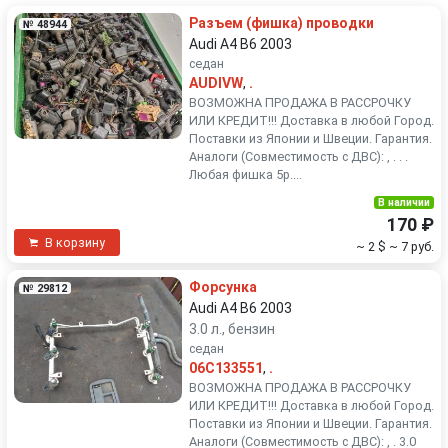
Разъем (фишка) проводки
№ 48944
Audi A4 B6 2003
седан
AUDIVW
,
.
ВОЗМОЖНА ПРОДАЖА В РАССРОЧКУ
ИЛИ КРЕДИТ!!! Доставка в любой Город.
Поставки из Японии и Швеции. Гарантия.
Аналоги (Совместимость с ДВС): , . . .
Любая фишка 5р....
В наличии
170 ₽
В корзину
~ 2 $
~ 7 руб.
Форсунка
№ 29812
Audi A4 B6 2003
3.0 л., бензин
седан
06C133551
,
.
ВОЗМОЖНА ПРОДАЖА В РАССРОЧКУ
ИЛИ КРЕДИТ!!! Доставка в любой Город.
Поставки из Японии и Швеции. Гарантия.
Аналоги (Совместимость с ДВС): , . 3.0