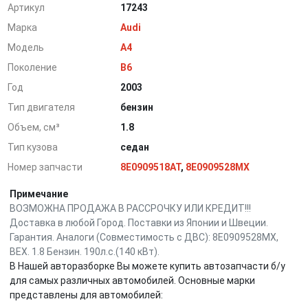
Артикул
17243
Марка
Audi
Модель
A4
Поколение
B6
Год
2003
Тип двигателя
бензин
Объем, см³
1.8
Тип кузова
седан
Номер запчасти
8E0909518AT
,
8E0909528MX
Примечание
ВОЗМОЖНА ПРОДАЖА В РАССРОЧКУ ИЛИ КРЕДИТ!!!
Доставка в любой Город. Поставки из Японии и Швеции.
Гарантия. Аналоги (Совместимость с ДВС): 8E0909528MX,
BEX. 1.8 Бензин. 190л.с.(140 кВт).
В Нашей авторазборке Вы можете купить автозапчасти б/у
для самых различных автомобилей. Основные марки
представлены для автомобилей: