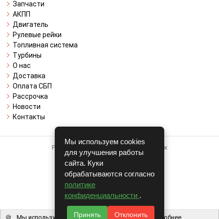
Запчасти
АКПП
Двигатель
Рулевые рейки
Топливная система
Турбины
О нас
Доставка
Оплата СБП
Рассрочка
Новости
Контакты
Мы используем cookies
Работает на системе для авторазборок
для улучшения работы
CARRO.
БИЗНЕС
сайта. Куки
обрабатываются согласно
Полная версия
политике
© COPYRIGHT 2026 г.
конфиденциальности
.
v1.1.24
Принять
Отклонить
🍪
Мы используем файлы cookie, чтобы вам было удобнее