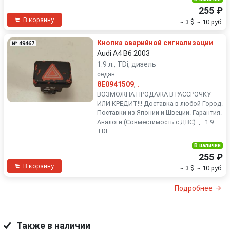
255 ₽
В корзину
~ 3 $
~ 10 руб.
Кнопка аварийной сигнализации
№ 49467
Audi A4 B6 2003
1.9 л., TDi, дизель
седан
8E0941509
,
.
ВОЗМОЖНА ПРОДАЖА В РАССРОЧКУ
ИЛИ КРЕДИТ!!! Доставка в любой Город.
Поставки из Японии и Швеции. Гарантия.
Аналоги (Совместимость с ДВС): , . 1.9
TDI. .
В наличии
255 ₽
В корзину
~ 3 $
~ 10 руб.
Подробнее
Также в наличии