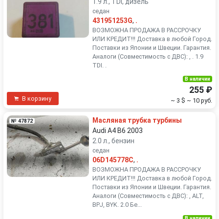
1.9 л., TDi, дизель
седан
431951253G
,
.
ВОЗМОЖНА ПРОДАЖА В РАССРОЧКУ
ИЛИ КРЕДИТ!!! Доставка в любой Город.
Поставки из Японии и Швеции. Гарантия.
Аналоги (Совместимость с ДВС): , . 1.9
TDI. .
В наличии
255 ₽
В корзину
~ 3 $
~ 10 руб.
Масляная трубка турбины
№ 47872
Audi A4 B6 2003
2.0 л., бензин
седан
06D145778C
,
.
ВОЗМОЖНА ПРОДАЖА В РАССРОЧКУ
ИЛИ КРЕДИТ!!! Доставка в любой Город.
Поставки из Японии и Швеции. Гарантия.
Аналоги (Совместимость с ДВС): , ALT,
BPJ, BYK. 2.0 Бе...
В наличии