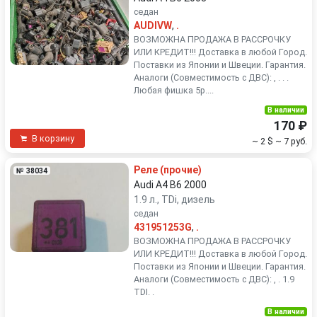
седан
AUDIVW
,
.
ВОЗМОЖНА ПРОДАЖА В РАССРОЧКУ
ИЛИ КРЕДИТ!!! Доставка в любой Город.
Поставки из Японии и Швеции. Гарантия.
Аналоги (Совместимость с ДВС): , . . .
Любая фишка 5р....
В наличии
170 ₽
В корзину
~ 2 $
~ 7 руб.
Реле (прочие)
№ 38034
Audi A4 B6 2000
1.9 л., TDi, дизель
седан
431951253G
,
.
ВОЗМОЖНА ПРОДАЖА В РАССРОЧКУ
ИЛИ КРЕДИТ!!! Доставка в любой Город.
Поставки из Японии и Швеции. Гарантия.
Аналоги (Совместимость с ДВС): , . 1.9
TDI. .
В наличии