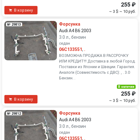
255 ₽
В корзину
~ 3 $
~ 10 руб.
Форсунка
№ 29813
Audi A4 B6 2003
3.0 л., бензин
седан
06C133551
,
.
ВОЗМОЖНА ПРОДАЖА В РАССРОЧКУ
ИЛИ КРЕДИТ!!! Доставка в любой Город.
Поставки из Японии и Швеции. Гарантия.
Аналоги (Совместимость с ДВС): , . 3.0
Бензин. .
В наличии
255 ₽
В корзину
~ 3 $
~ 10 руб.
Форсунка
№ 29812
Audi A4 B6 2003
3.0 л., бензин
седан
06C133551
,
.