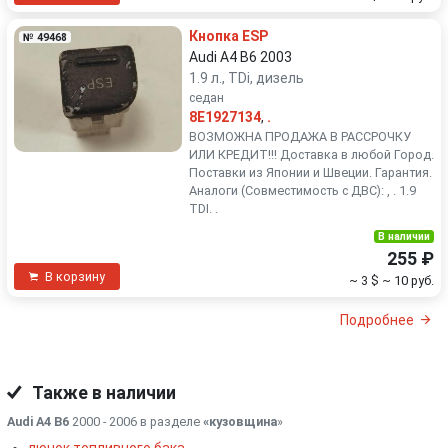
Кнопка ESP
№ 49468
Audi A4 B6 2003
1.9 л., TDi, дизель
седан
8E1927134
,
.
ВОЗМОЖНА ПРОДАЖА В РАССРОЧКУ
ИЛИ КРЕДИТ!!! Доставка в любой Город.
Поставки из Японии и Швеции. Гарантия.
Аналоги (Совместимость с ДВС): , . 1.9
TDI. .
В наличии
255 ₽
В корзину
~ 3 $
~ 10 руб.
Подробнее
Также в наличии
Audi A4 B6
2000 - 2006 в разделе
«кузовщина
»
лючок топливного бака