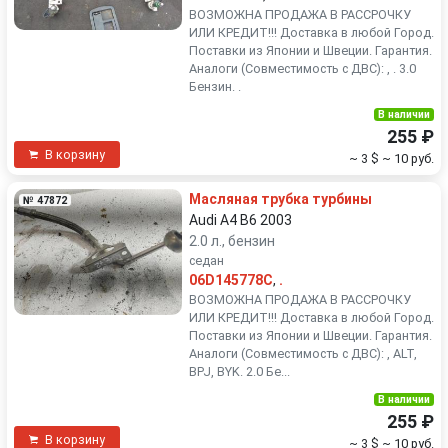
ВОЗМОЖНА ПРОДАЖА В РАССРОЧКУ
ИЛИ КРЕДИТ!!! Доставка в любой Город.
Поставки из Японии и Швеции. Гарантия.
Аналоги (Совместимость с ДВС): , . 3.0
Бензин. .
В наличии
255 ₽
В корзину
~ 3 $
~ 10 руб.
Масляная трубка турбины
№ 47872
Audi A4 B6 2003
2.0 л., бензин
седан
06D145778C
,
.
ВОЗМОЖНА ПРОДАЖА В РАССРОЧКУ
ИЛИ КРЕДИТ!!! Доставка в любой Город.
Поставки из Японии и Швеции. Гарантия.
Аналоги (Совместимость с ДВС): , ALT,
BPJ, BYK. 2.0 Бе...
В наличии
255 ₽
В корзину
~ 3 $
~ 10 руб.