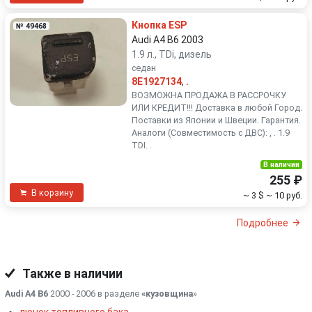
Кнопка ESP
№ 49468
Audi A4 B6 2003
1.9 л., TDi, дизель
седан
8E1927134
,
.
ВОЗМОЖНА ПРОДАЖА В РАССРОЧКУ
ИЛИ КРЕДИТ!!! Доставка в любой Город.
Поставки из Японии и Швеции. Гарантия.
Аналоги (Совместимость с ДВС): , . 1.9
TDI. .
В наличии
255 ₽
В корзину
~ 3 $
~ 10 руб.
Подробнее
Также в наличии
Audi A4 B6
2000 - 2006 в разделе
«кузовщина
»
лючок топливного бака