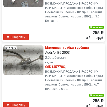
ВОЗМОЖНА ПРОДАЖА В РАССРОЧКУ
ИЛИ КРЕДИТ!!! Доставка в любой Город.
Поставки из Японии и Швеции. Гарантия.
Аналоги (Совместимость с ДВС): , . 3.0
Бензин. .
В наличии
255 ₽
В корзину
~ 3 $
~ 10 руб.
Масляная трубка турбины
№ 47872
Audi A4 B6 2003
2.0 л., бензин
седан
06D145778C
,
.
ВОЗМОЖНА ПРОДАЖА В РАССРОЧКУ
ИЛИ КРЕДИТ!!! Доставка в любой Город.
Поставки из Японии и Швеции. Гарантия.
Аналоги (Совместимость с ДВС): , ALT,
BPJ, BYK. 2.0 Бе...
В наличии
255 ₽
В корзину
~ 3 $
~ 10 руб.