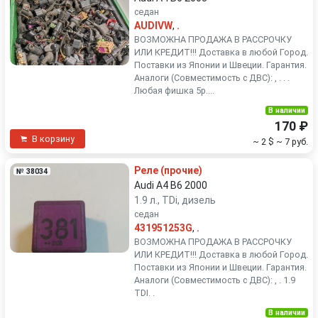
седан
AUDIVW
,
.
ВОЗМОЖНА ПРОДАЖА В РАССРОЧКУ
ИЛИ КРЕДИТ!!! Доставка в любой Город.
Поставки из Японии и Швеции. Гарантия.
Аналоги (Совместимость с ДВС): , . . .
Любая фишка 5р....
В наличии
170 ₽
В корзину
~ 2 $
~ 7 руб.
Реле (прочие)
№ 38034
Audi A4 B6 2000
1.9 л., TDi, дизель
седан
431951253G
,
.
ВОЗМОЖНА ПРОДАЖА В РАССРОЧКУ
ИЛИ КРЕДИТ!!! Доставка в любой Город.
Поставки из Японии и Швеции. Гарантия.
Аналоги (Совместимость с ДВС): , . 1.9
TDI. .
В наличии