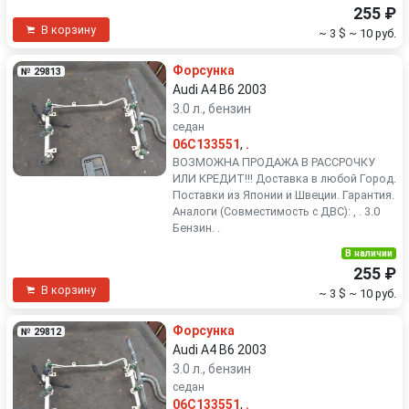
255 ₽
В корзину
~ 3 $
~ 10 руб.
Форсунка
№ 29813
Audi A4 B6 2003
3.0 л., бензин
седан
06C133551
,
.
ВОЗМОЖНА ПРОДАЖА В РАССРОЧКУ
ИЛИ КРЕДИТ!!! Доставка в любой Город.
Поставки из Японии и Швеции. Гарантия.
Аналоги (Совместимость с ДВС): , . 3.0
Бензин. .
В наличии
255 ₽
В корзину
~ 3 $
~ 10 руб.
Форсунка
№ 29812
Audi A4 B6 2003
3.0 л., бензин
седан
06C133551
,
.