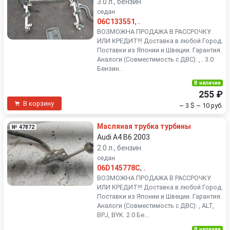
3.0 л., бензин
седан
06C133551
,
.
ВОЗМОЖНА ПРОДАЖА В РАССРОЧКУ
ИЛИ КРЕДИТ!!! Доставка в любой Город.
Поставки из Японии и Швеции. Гарантия.
Аналоги (Совместимость с ДВС): , . 3.0
Бензин. .
В наличии
255 ₽
В корзину
~ 3 $
~ 10 руб.
Масляная трубка турбины
№ 47872
Audi A4 B6 2003
2.0 л., бензин
седан
06D145778C
,
.
ВОЗМОЖНА ПРОДАЖА В РАССРОЧКУ
ИЛИ КРЕДИТ!!! Доставка в любой Город.
Поставки из Японии и Швеции. Гарантия.
Аналоги (Совместимость с ДВС): , ALT,
BPJ, BYK. 2.0 Бе...
В наличии