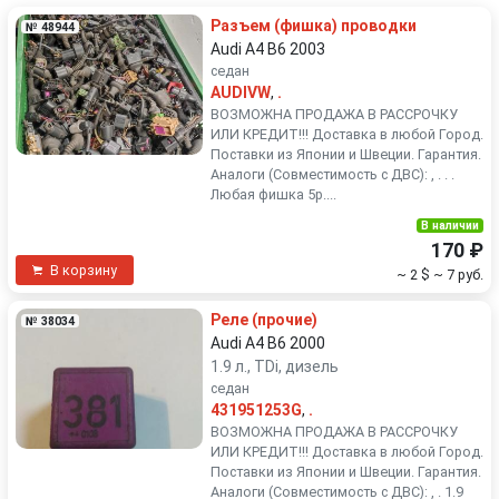
Разъем (фишка) проводки
№ 48944
Audi A4 B6 2003
седан
AUDIVW
,
.
ВОЗМОЖНА ПРОДАЖА В РАССРОЧКУ
ИЛИ КРЕДИТ!!! Доставка в любой Город.
Поставки из Японии и Швеции. Гарантия.
Аналоги (Совместимость с ДВС): , . . .
Любая фишка 5р....
В наличии
170 ₽
В корзину
~ 2 $
~ 7 руб.
Реле (прочие)
№ 38034
Audi A4 B6 2000
1.9 л., TDi, дизель
седан
431951253G
,
.
ВОЗМОЖНА ПРОДАЖА В РАССРОЧКУ
ИЛИ КРЕДИТ!!! Доставка в любой Город.
Поставки из Японии и Швеции. Гарантия.
Аналоги (Совместимость с ДВС): , . 1.9