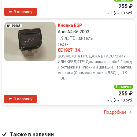
255 ₽
В корзину
~ 3 $
~ 10 руб.
Кнопка ESP
№ 49468
Audi A4 B6 2003
1.9 л., TDi, дизель
седан
8E1927134
,
.
ВОЗМОЖНА ПРОДАЖА В РАССРОЧКУ
ИЛИ КРЕДИТ!!! Доставка в любой Город.
Поставки из Японии и Швеции. Гарантия.
Аналоги (Совместимость с ДВС): , . 1.9
TDI. .
В наличии
255 ₽
В корзину
~ 3 $
~ 10 руб.
Подробнее
Также в наличии