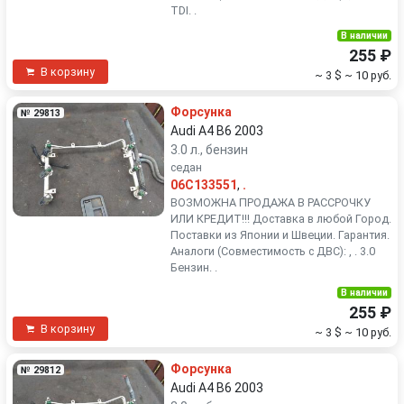
TDI. .
В наличии
255 ₽
В корзину
~ 3 $
~ 10 руб.
Форсунка
№ 29813
Audi A4 B6 2003
3.0 л., бензин
седан
06C133551
,
.
ВОЗМОЖНА ПРОДАЖА В РАССРОЧКУ
ИЛИ КРЕДИТ!!! Доставка в любой Город.
Поставки из Японии и Швеции. Гарантия.
Аналоги (Совместимость с ДВС): , . 3.0
Бензин. .
В наличии
255 ₽
В корзину
~ 3 $
~ 10 руб.
Форсунка
№ 29812
Audi A4 B6 2003