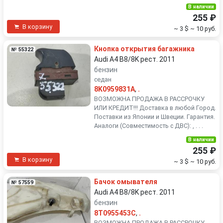
В наличии
255 ₽
В корзину
~ 3 $
~ 10 руб.
Кнопка открытия багажника
№ 55322
Audi A4 B8/8K рест. 2011
бензин
седан
8K0959831A
,
.
ВОЗМОЖНА ПРОДАЖА В РАССРОЧКУ
ИЛИ КРЕДИТ!!! Доставка в любой Город.
Поставки из Японии и Швеции. Гарантия.
Аналоги (Совместимость с ДВС): , . . .
В наличии
255 ₽
В корзину
~ 3 $
~ 10 руб.
Бачок омывателя
№ 57559
Audi A4 B8/8K рест. 2011
бензин
8T0955453C
,
.
ВОЗМОЖНА ПРОДАЖА В РАССРОЧКУ