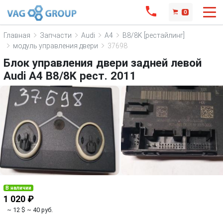
0
Главная
Запчасти
Audi
A4
B8/8K [рестайлинг]
модуль управления двери
37698
Блок управления двери задней левой
Audi A4 B8/8K рест. 2011
В наличии
1 020 ₽
~ 12 $
~ 40 руб.