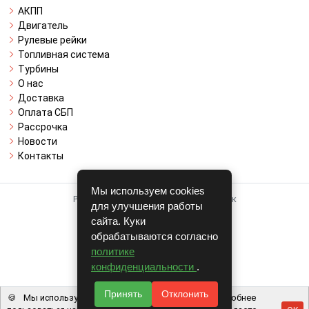
АКПП
Двигатель
Рулевые рейки
Топливная система
Турбины
О нас
Доставка
Оплата СБП
Рассрочка
Новости
Контакты
Мы используем cookies
Работает на системе для авторазборок
для улучшения работы
CARRO.
БИЗНЕС
сайта. Куки
обрабатываются согласно
Полная версия
политике
© COPYRIGHT 2026 г.
конфиденциальности
.
v1.1.24
Принять
Отклонить
🍪
Мы используем файлы cookie, чтобы вам было удобнее