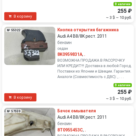
В наличии
255 ₽
В корзину
~ 3 $
~ 10 руб.
Кнопка открытия багажника
№ 55322
Audi A4 B8/8K рест. 2011
бензин
седан
8K0959831A
,
.
ВОЗМОЖНА ПРОДАЖА В РАССРОЧКУ
ИЛИ КРЕДИТ!!! Доставка в любой Город.
Поставки из Японии и Швеции. Гарантия.
Аналоги (Совместимость с ДВС): , . . .
В наличии
255 ₽
В корзину
~ 3 $
~ 10 руб.
Бачок омывателя
№ 57559
Audi A4 B8/8K рест. 2011
бензин
8T0955453C
,
.
ВОЗМОЖНА ПРОДАЖА В РАССРОЧКУ