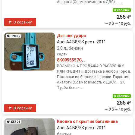
Аналоги (Совместимость с ДВС): , . . .
В наличии
255 ₽
В корзину
~ 3 $
~ 10 руб.
Датчик удара
№ 19852
Audi A4 B8/8K рест. 2011
2.0 л., бензин
седан
8K0955557C
,
.
ВОЗМОЖНА ПРОДАЖА В РАССРОЧКУ
ИЛИ КРЕДИТ!!! Доставка в любой Город.
Поставки из Японии и Швеции. Гарантия.
Аналоги (Совместимость с ДВС): , . 2.0
Турбо бензин. .
В наличии
255 ₽
В корзину
~ 3 $
~ 10 руб.
Кнопка открытия багажника
№ 55321
Audi A4 B8/8K рест. 2011
бензин