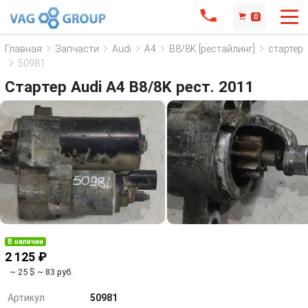
0
Главная
Запчасти
Audi
A4
B8/8K [рестайлинг]
стартер
50981
Стартер Audi A4 B8/8K рест. 2011
В наличии
2 125 ₽
~ 25 $
~ 83 руб.
Артикул
50981