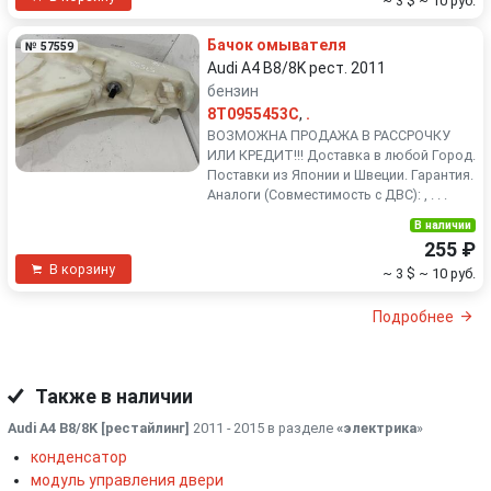
~ 3 $
~ 10 руб.
Бачок омывателя
№ 57559
Audi A4 B8/8K рест. 2011
бензин
8T0955453C
,
.
ВОЗМОЖНА ПРОДАЖА В РАССРОЧКУ
ИЛИ КРЕДИТ!!! Доставка в любой Город.
Поставки из Японии и Швеции. Гарантия.
Аналоги (Совместимость с ДВС): , . . .
В наличии
255 ₽
В корзину
~ 3 $
~ 10 руб.
Подробнее
Также в наличии
Audi A4 B8/8K [рестайлинг]
2011 - 2015 в разделе
«электрика
»
конденсатор
модуль управления двери