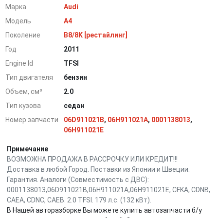
Марка
Audi
Модель
A4
Поколение
B8/8K [рестайлинг]
Год
2011
Engine Id
TFSI
Тип двигателя
бензин
Объем, см³
2.0
Тип кузова
седан
Номер запчасти
06D911021B
,
06H911021A
,
0001138013
,
06H911021E
Примечание
ВОЗМОЖНА ПРОДАЖА В РАССРОЧКУ ИЛИ КРЕДИТ!!!
Доставка в любой Город. Поставки из Японии и Швеции.
Гарантия. Аналоги (Совместимость с ДВС):
0001138013,06D911021B,06H911021A,06H911021E, CFKA, CDNB,
CAEA, CDNC, CAEB. 2.0 TFSI. 179 л.с. (132 кВт).
В Нашей авторазборке Вы можете купить автозапчасти б/у