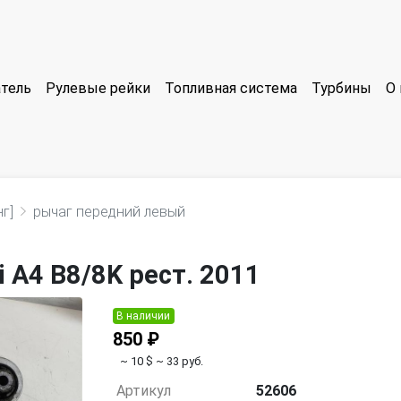
тель
Рулевые рейки
Топливная система
Турбины
О 
г]
рычаг передний левый
 A4 B8/8K рест. 2011
В наличии
850 ₽
~ 10 $
~ 33 руб.
Артикул
52606