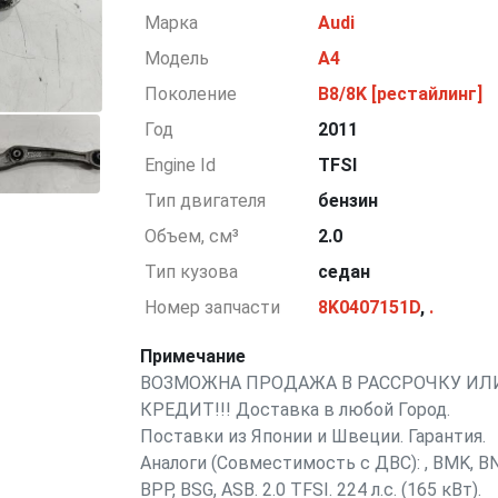
Марка
Audi
Модель
A4
Поколение
B8/8K [рестайлинг]
Год
2011
Engine Id
TFSI
Тип двигателя
бензин
Объем, см³
2.0
Тип кузова
седан
Номер запчасти
8K0407151D
,
.
Примечание
ВОЗМОЖНА ПРОДАЖА В РАССРОЧКУ ИЛ
КРЕДИТ!!! Доставка в любой Город.
Поставки из Японии и Швеции. Гарантия.
Аналоги (Совместимость с ДВС): , BMK, BN
BPP, BSG, ASB. 2.0 TFSI. 224 л.с. (165 кВт).