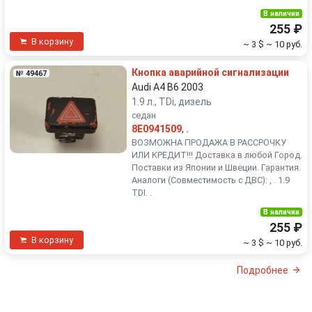
В наличии
255 ₽
В корзину
~ 3 $
~ 10 руб.
Кнопка аварийной сигнализации
№ 49467
Audi A4 B6 2003
1.9 л., TDi, дизель
седан
8E0941509
,
.
ВОЗМОЖНА ПРОДАЖА В РАССРОЧКУ
ИЛИ КРЕДИТ!!! Доставка в любой Город.
Поставки из Японии и Швеции. Гарантия.
Аналоги (Совместимость с ДВС): , . 1.9
TDI. .
В наличии
255 ₽
В корзину
~ 3 $
~ 10 руб.
Подробнее