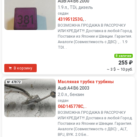
Audi A4 B6 2000
1.9 л., TDi, дизель
седан
431951253G
,
.
ВОЗМОЖНА ПРОДАЖА В РАССРОЧКУ
ИЛИ КРЕДИТ!!! Доставка в любой Город.
Поставки из Японии и Швеции. Гарантия.
Аналоги (Совместимость с ДВС): , . 1.9
TDI. .
В наличии
255 ₽
В корзину
~ 3 $
~ 10 руб.
Масляная трубка турбины
№ 47872
Audi A4 B6 2003
2.0 л., бензин
седан
06D145778C
,
.
ВОЗМОЖНА ПРОДАЖА В РАССРОЧКУ
ИЛИ КРЕДИТ!!! Доставка в любой Город.
Поставки из Японии и Швеции. Гарантия.
Аналоги (Совместимость с ДВС): , ALT,
BPJ, BYK. 2.0 Бе...