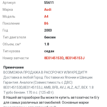
Артикул
55611
Марка
Audi
Модель
A4
Поколение
B6
Год
2003
Тип двигателя
бензин
Объем, см³
1.8
Тип кузова
седан
Номер запчасти
8E0145153D
,
8E0145153J
Примечание
ВОЗМОЖНА ПРОДАЖА В РАССРОЧКУ ИЛИ КРЕДИТ!!!
Доставка в любой Город. Поставки из Японии и Швеции.
Гарантия. Аналоги (Совместимость с ДВС):
8E0145153D,8E0145153J, AMB, BFB, AVJ, ALZ, ALT, BEX. 1.8
Турбо бензин. 170 л.с. (125 кВт).
В Нашей авторазборке Вы можете купить автозапчасти б/у
для самых различных автомобилей. Основные марки