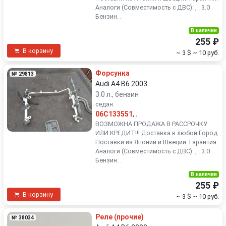
Аналоги (Совместимость с ДВС): , . 3.0
Бензин. .
В наличии
255 ₽
В корзину
~ 3 $
~ 10 руб.
Форсунка
№ 29813
Audi A4 B6 2003
3.0 л., бензин
седан
06C133551
,
.
ВОЗМОЖНА ПРОДАЖА В РАССРОЧКУ
ИЛИ КРЕДИТ!!! Доставка в любой Город.
Поставки из Японии и Швеции. Гарантия.
Аналоги (Совместимость с ДВС): , . 3.0
Бензин. .
В наличии
255 ₽
В корзину
~ 3 $
~ 10 руб.
Реле (прочие)
№ 38034