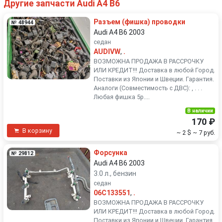
Другие запчасти Audi A4 B6
Разъем (фишка) проводки
№ 48944
Audi A4 B6 2003
седан
AUDIVW
,
.
ВОЗМОЖНА ПРОДАЖА В РАССРОЧКУ
ИЛИ КРЕДИТ!!! Доставка в любой Город.
Поставки из Японии и Швеции. Гарантия.
Аналоги (Совместимость с ДВС): , . . .
Любая фишка 5р....
В наличии
170 ₽
В корзину
~ 2 $
~ 7 руб.
Форсунка
№ 29812
Audi A4 B6 2003
3.0 л., бензин
седан
06C133551
,
.
ВОЗМОЖНА ПРОДАЖА В РАССРОЧКУ
ИЛИ КРЕДИТ!!! Доставка в любой Город.
Поставки из Японии и Швеции. Гарантия.