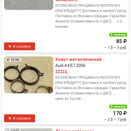
ВОЗМОЖНА ПРОДАЖА В РАССРОЧКУ
ИЛИ КРЕДИТ!!! Доставка в любой Город.
Поставки из Японии и Швеции. Гарантия.
Аналоги (Совместимость с ДВС): , . 2.0
Бензин. .
В наличии
85 ₽
В корзину
~ 1 $
~ 3 руб.
Хомут металлический
№ 53763
Audi A4 B7 2006
22222
,
.
ВОЗМОЖНА ПРОДАЖА В РАССРОЧКУ
ИЛИ КРЕДИТ!!! Доставка в любой Город.
Поставки из Японии и Швеции. Гарантия.
Аналоги (Совместимость с ДВС): , . . .
цена за 5 штук,...
В наличии
170 ₽
В корзину
~ 2 $
~ 7 руб.