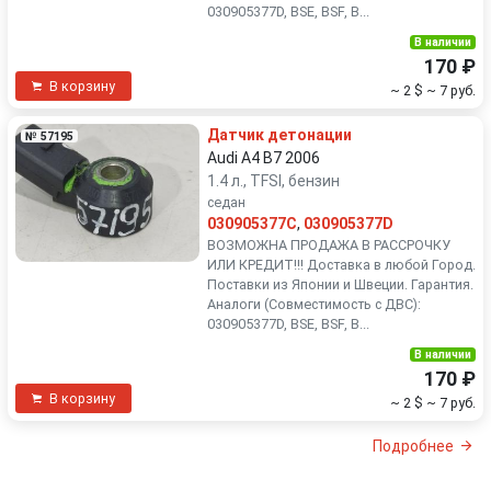
030905377D, BSE, BSF, B...
В наличии
170 ₽
В корзину
~ 2 $
~ 7 руб.
Датчик детонации
№ 57195
Audi A4 B7 2006
1.4 л., TFSI, бензин
седан
030905377C
,
030905377D
ВОЗМОЖНА ПРОДАЖА В РАССРОЧКУ
ИЛИ КРЕДИТ!!! Доставка в любой Город.
Поставки из Японии и Швеции. Гарантия.
Аналоги (Совместимость с ДВС):
030905377D, BSE, BSF, B...
В наличии
170 ₽
В корзину
~ 2 $
~ 7 руб.
Подробнее