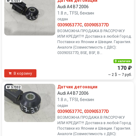
Датчик детонации
№ 57331
Audi A4 B7 2006
1.8 л., TFSI, бензин
седан
030905377C
,
030905377D
ВОЗМОЖНА ПРОДАЖА В РАССРОЧКУ
ИЛИ КРЕДИТ!!! Доставка в любой Город.
Поставки из Японии и Швеции. Гарантия.
Аналоги (Совместимость с ДВС):
030905377D, BSE, BSF, B...
В наличии
170 ₽
В корзину
~ 2 $
~ 7 руб.
Датчик детонации
№ 57332
Audi A4 B7 2006
1.8 л., TFSI, бензин
седан
030905377C
,
030905377D
ВОЗМОЖНА ПРОДАЖА В РАССРОЧКУ
ИЛИ КРЕДИТ!!! Доставка в любой Город.
Поставки из Японии и Швеции. Гарантия.
Аналоги (Совместимость с ДВС):