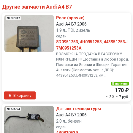
Другие запчасти Audi A4 B7
Реле (прочие)
№ 37987
Audi A4 B7 2006
1.9 л., TDi, дизель
седан
8D0951253
,
4H0951253
,
443951253J
,
7M0951253A
ВОЗМОЖНА ПРОДАЖА В РАССРОЧКУ
ИЛИ КРЕДИТ!!! Доставка в любой Город.
Поставки из Японии и Швеции. Гарантия.
Аналоги (Совместимость с ДВС):
443951253J,4H0951253,7M...
В наличии
170 ₽
В корзину
~ 2 $
~ 7 руб.
Датчик температуры
№ 59594
Audi A4 B7 2006
2.0 л., бензин
седан
4B0820539
,
.