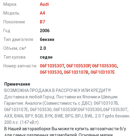
Марка
Audi
Модель
A4
Поколение
B7
Год
2006
Тип двигателя
бензин
Объем, см³
2.0
Тип кузова
седан
Номер запчасти
06F103530T
,
06F103530P
,
06F103530G
,
06F103530
,
06F103107B
,
06F103107E
Примечание
ВОЗМОЖНА ПРОДАЖА В РАССРОЧКУ ИЛИ КРЕДИТ!!!
Доставка в любой Город. Поставки из Японии и Швеции.
Гарантия. Аналоги (Совместимость с ДВС): 06F103107B,
06F103107E, 06F103530, 06F103530P,06F103530G,06F103530T,
AXX, BWA, BPY, BGB, BYK, BWE, BPG, BPJ, BWL. 2.0 Турбо бензин.
200 л.с. (147 кВт).
В Нашей авторазборке Вы можете купить автозапчасти б/у
для самых различных автомобилей. Основные марки