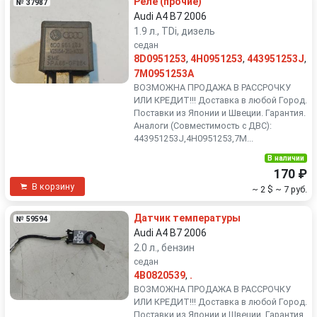
Реле (прочие)
№ 37987
Audi A4 B7 2006
1.9 л., TDi, дизель
седан
8D0951253
,
4H0951253
,
443951253J
,
7M0951253A
ВОЗМОЖНА ПРОДАЖА В РАССРОЧКУ
ИЛИ КРЕДИТ!!! Доставка в любой Город.
Поставки из Японии и Швеции. Гарантия.
Аналоги (Совместимость с ДВС):
443951253J,4H0951253,7M...
В наличии
170 ₽
В корзину
~ 2 $
~ 7 руб.
Датчик температуры
№ 59594
Audi A4 B7 2006
2.0 л., бензин
седан
4B0820539
,
.
ВОЗМОЖНА ПРОДАЖА В РАССРОЧКУ
ИЛИ КРЕДИТ!!! Доставка в любой Город.
Поставки из Японии и Швеции. Гарантия.