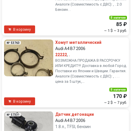
Аналоги (Совместимость с ДВС): , . 2.0
Бензин. .
В наличии
85 ₽
В корзину
~ 1 $
~ 3 руб.
Хомут металлический
№ 53763
Audi A4 B7 2006
22222
,
.
ВОЗМОЖНА ПРОДАЖА В РАССРОЧКУ
ИЛИ КРЕДИТ!!! Доставка в любой Город.
Поставки из Японии и Швеции. Гарантия.
Аналоги (Совместимость с ДВС): , . . .
цена за 5 штук,...
В наличии
170 ₽
В корзину
~ 2 $
~ 7 руб.
Датчик детонации
№ 57331
Audi A4 B7 2006
1.8 л., TFSI, бензин