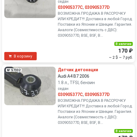
седан
030905377C
,
030905377D
ВОЗМОЖНА ПРОДАЖА В РАССРОЧКУ
ИЛИ КРЕДИТ!!! Доставка в любой Город.
Поставки из Японии и Швеции. Гарантия.
Аналоги (Совместимость с ДВС):
030905377D, BSE, BSF, B...
В наличии
170 ₽
В корзину
~ 2 $
~ 7 руб.
Датчик детонации
№ 57332
Audi A4 B7 2006
1.8 л., TFSI, бензин
седан
030905377C
,
030905377D
ВОЗМОЖНА ПРОДАЖА В РАССРОЧКУ
ИЛИ КРЕДИТ!!! Доставка в любой Город.
Поставки из Японии и Швеции. Гарантия.
Аналоги (Совместимость с ДВС):
030905377D, BSE, BSF, B...
В наличии