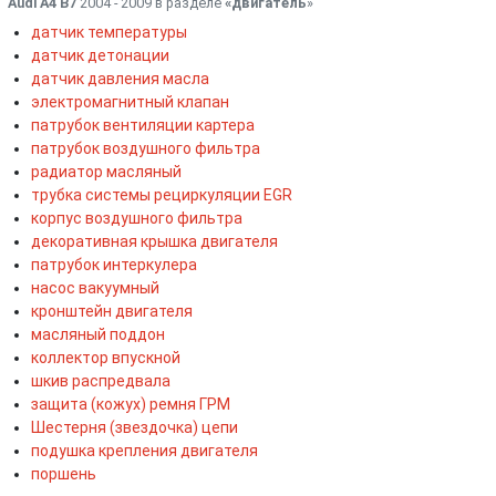
Audi A4 B7
2004 - 2009 в разделе
«двигатель
»
датчик температуры
датчик детонации
датчик давления масла
электромагнитный клапан
патрубок вентиляции картера
патрубок воздушного фильтра
радиатор масляный
трубка системы рециркуляции EGR
корпус воздушного фильтра
декоративная крышка двигателя
патрубок интеркулера
насос вакуумный
кронштейн двигателя
масляный поддон
коллектор впускной
шкив распредвала
защита (кожух) ремня ГРМ
Шестерня (звездочка) цепи
подушка крепления двигателя
поршень