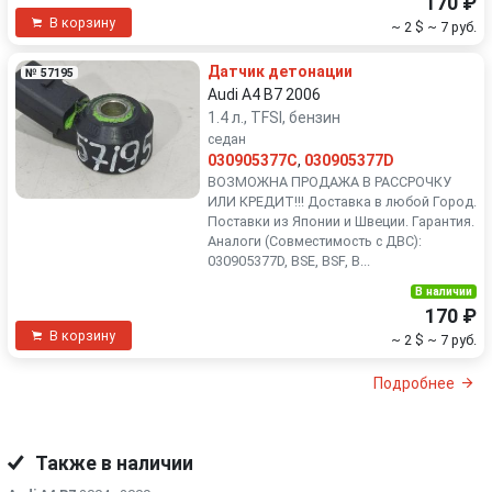
170 ₽
В корзину
~ 2 $
~ 7 руб.
Датчик детонации
№ 57195
Audi A4 B7 2006
1.4 л., TFSI, бензин
седан
030905377C
,
030905377D
ВОЗМОЖНА ПРОДАЖА В РАССРОЧКУ
ИЛИ КРЕДИТ!!! Доставка в любой Город.
Поставки из Японии и Швеции. Гарантия.
Аналоги (Совместимость с ДВС):
030905377D, BSE, BSF, B...
В наличии
170 ₽
В корзину
~ 2 $
~ 7 руб.
Подробнее
Также в наличии