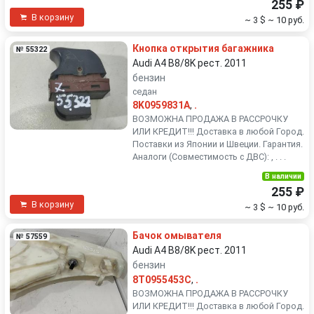
255 ₽
В корзину
~ 3 $
~ 10 руб.
Кнопка открытия багажника
№ 55322
Audi A4 B8/8K рест. 2011
бензин
седан
8K0959831A
,
.
ВОЗМОЖНА ПРОДАЖА В РАССРОЧКУ
ИЛИ КРЕДИТ!!! Доставка в любой Город.
Поставки из Японии и Швеции. Гарантия.
Аналоги (Совместимость с ДВС): , . . .
В наличии
255 ₽
В корзину
~ 3 $
~ 10 руб.
Бачок омывателя
№ 57559
Audi A4 B8/8K рест. 2011
бензин
8T0955453C
,
.
ВОЗМОЖНА ПРОДАЖА В РАССРОЧКУ
ИЛИ КРЕДИТ!!! Доставка в любой Город.