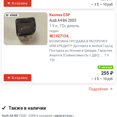
В корзину
~ 3 $
~ 10 руб.
Кнопка ESP
№ 49468
Audi A4 B6 2003
1.9 л., TDi, дизель
седан
8E1927134
,
.
ВОЗМОЖНА ПРОДАЖА В РАССРОЧКУ
ИЛИ КРЕДИТ!!! Доставка в любой Город.
Поставки из Японии и Швеции. Гарантия.
Аналоги (Совместимость с ДВС): , . 1.9
TDI. .
В наличии
255 ₽
В корзину
~ 3 $
~ 10 руб.
Подробнее
Также в наличии
Audi A4 B6
2000 - 2006 в разделе
«двигатель
»