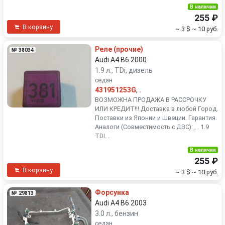
В наличии
255 ₽
В корзину
~ 3 $
~ 10 руб.
Реле (прочие)
№ 38034
Audi A4 B6 2000
1.9 л., TDi, дизель
седан
431951253G
,
.
ВОЗМОЖНА ПРОДАЖА В РАССРОЧКУ
ИЛИ КРЕДИТ!!! Доставка в любой Город.
Поставки из Японии и Швеции. Гарантия.
Аналоги (Совместимость с ДВС): , . 1.9
TDI. .
В наличии
255 ₽
В корзину
~ 3 $
~ 10 руб.
Форсунка
№ 29813
Audi A4 B6 2003
3.0 л., бензин
седан