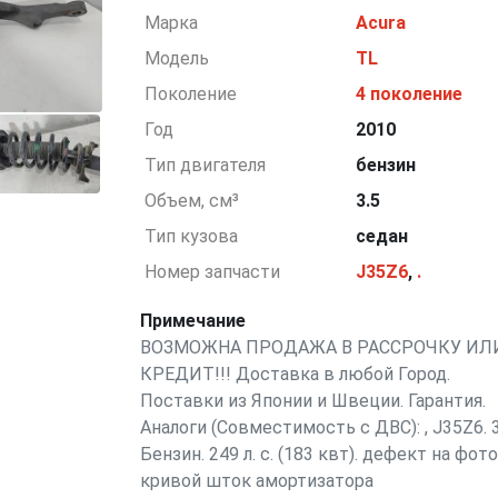
Марка
Acura
Модель
TL
Поколение
4 поколение
Год
2010
Тип двигателя
бензин
Объем, см³
3.5
Тип кузова
седан
Номер запчасти
J35Z6
,
.
Примечание
ВОЗМОЖНА ПРОДАЖА В РАССРОЧКУ ИЛ
КРЕДИТ!!! Доставка в любой Город.
Поставки из Японии и Швеции. Гарантия.
Аналоги (Совместимость с ДВС): , J35Z6. 3
Бензин. 249 л. с. (183 квт). дефект на фото
кривой шток амортизатора