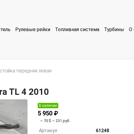
тель
Рулевые рейки
Топливная система
Турбины
О 
стойка передняя левая
a TL 4 2010
В наличии
5 950 ₽
~ 70 $
~ 231 руб.
Артикул
61248