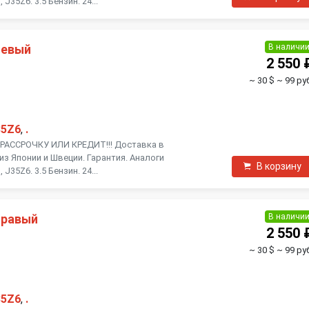
J35Z6. 3.5 Бензин. 24...
В наличи
левый
2 550 
~ 30 $
~ 99 ру
35Z6
,
.
АССРОЧКУ ИЛИ КРЕДИТ!!! Доставка в
из Японии и Швеции. Гарантия. Аналоги
В корзину
J35Z6. 3.5 Бензин. 24...
В наличи
правый
2 550 
~ 30 $
~ 99 ру
35Z6
,
.