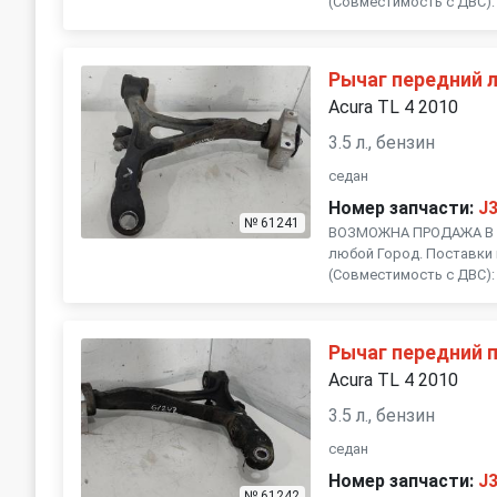
(Совместимость с ДВС): , 
Рычаг передний 
Acura TL 4 2010
3.5 л., бензин
седан
Номер запчасти:
J
№ 61241
ВОЗМОЖНА ПРОДАЖА В Р
любой Город. Поставки 
(Совместимость с ДВС): , 
Рычаг передний 
Acura TL 4 2010
3.5 л., бензин
седан
Номер запчасти:
J
№ 61242