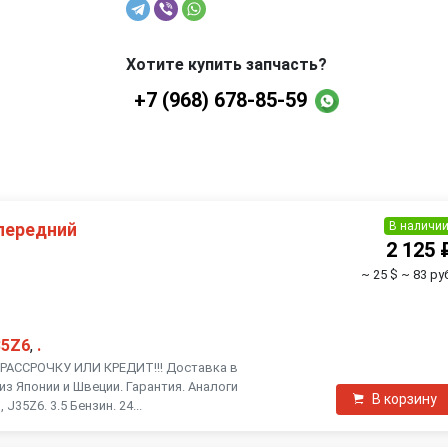
Хотите купить запчасть?
+7 (968) 678-85-59
В наличи
передний
2 125 
~ 25 $
~ 83 ру
35Z6
,
.
АССРОЧКУ ИЛИ КРЕДИТ!!! Доставка в
из Японии и Швеции. Гарантия. Аналоги
В корзину
J35Z6. 3.5 Бензин. 24...