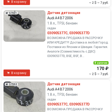
В корзину
~ 2 $
~ 7 руб.
Датчик детонации
№ 57331
Audi A4 B7 2006
1.8 л., TFSI, бензин
седан
030905377C
,
030905377D
ВОЗМОЖНА ПРОДАЖА В РАССРОЧКУ
ИЛИ КРЕДИТ!!! Доставка в любой Город.
Поставки из Японии и Швеции. Гарантия.
Аналоги (Совместимость с ДВС):
030905377D, BSE, BSF, B...
В наличии
170 ₽
В корзину
~ 2 $
~ 7 руб.
Датчик детонации
№ 57332
Audi A4 B7 2006
1.8 л., TFSI, бензин
седан
030905377C
,
030905377D
ВОЗМОЖНА ПРОДАЖА В РАССРОЧКУ