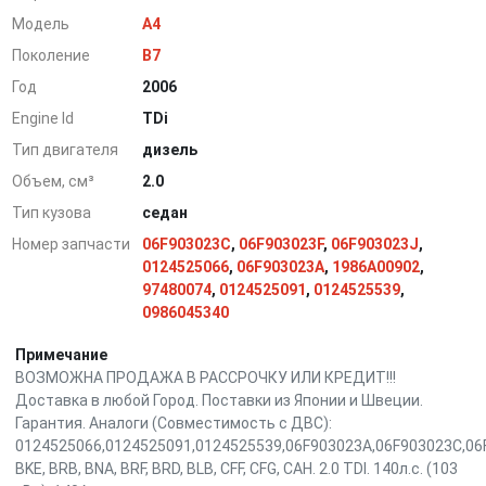
Модель
A4
Поколение
B7
Год
2006
Engine Id
TDi
Тип двигателя
дизель
Объем, см³
2.0
Тип кузова
седан
Номер запчасти
06F903023C
,
06F903023F
,
06F903023J
,
0124525066
,
06F903023A
,
1986A00902
,
97480074
,
0124525091
,
0124525539
,
0986045340
Примечание
ВОЗМОЖНА ПРОДАЖА В РАССРОЧКУ ИЛИ КРЕДИТ!!!
Доставка в любой Город. Поставки из Японии и Швеции.
Гарантия. Аналоги (Совместимость с ДВС):
0124525066,0124525091,0124525539,06F903023A,06F903023C,06
BKE, BRB, BNA, BRF, BRD, BLB, CFF, CFG, CAH. 2.0 TDI. 140л.с. (103