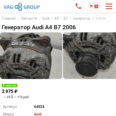
0
Главная
Запчасти
Audi
A4
B7
генератор
64934
Генератор Audi A4 B7 2006
В наличии
2 975 ₽
~ 35 $
~ 116 руб.
Артикул
64934
Марка
Audi