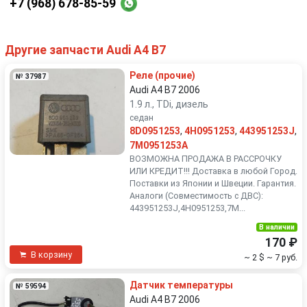
+7 (968) 678-85-59
Другие запчасти Audi A4 B7
Реле (прочие)
№ 37987
Audi A4 B7 2006
1.9 л., TDi, дизель
седан
8D0951253
,
4H0951253
,
443951253J
,
7M0951253A
ВОЗМОЖНА ПРОДАЖА В РАССРОЧКУ
ИЛИ КРЕДИТ!!! Доставка в любой Город.
Поставки из Японии и Швеции. Гарантия.
Аналоги (Совместимость с ДВС):
443951253J,4H0951253,7M...
В наличии
170 ₽
В корзину
~ 2 $
~ 7 руб.
Датчик температуры
№ 59594
Audi A4 B7 2006