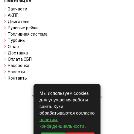
Навигация
Запчасти
АКПП
Двигатель
Рулевые рейки
Топливная система
Турбины
О нас
Доставка
Оплата СБП
Рассрочка
Новости
Контакты
Мы используем cookies
Работает на системе для авторазборок
для улучшения работы
CARRO.
БИЗНЕС
сайта. Куки
обрабатываются согласно
Полная версия
политике
© COPYRIGHT 2026 г.
конфиденциальности
.
v1.1.24