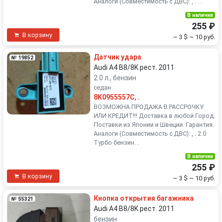
Аналоги (Совместимость с ДВС): , . . .
В наличии
255 ₽
В корзину
~ 3 $
~ 10 руб.
Датчик удара
№ 19852
Audi A4 B8/8K рест. 2011
2.0 л., бензин
седан
8K0955557C
,
.
ВОЗМОЖНА ПРОДАЖА В РАССРОЧКУ
ИЛИ КРЕДИТ!!! Доставка в любой Город.
Поставки из Японии и Швеции. Гарантия.
Аналоги (Совместимость с ДВС): , . 2.0
Турбо бензин. .
В наличии
255 ₽
В корзину
~ 3 $
~ 10 руб.
Кнопка открытия багажника
№ 55321
Audi A4 B8/8K рест. 2011
бензин