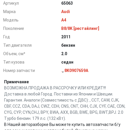
Артикул
65063
Марка
Audi
Модель
A4
Поколение
B8/8K [рестайлинг]
Год
2011
Тип двигателя
бензин
Объем, см³
2.0
Тип кузова
седан
Номер запчасти
.
,
8K0907659A
Примечание
ВОЗМОЖНА ПРОДАЖА В РАССРОЧКУ ИЛИ КРЕДИТ!!!
Доставка в любой Город. Поставки из Японии и Швеции.
Гарантия. Аналоги (Совместимость с ДВС): , CCT, CAW, CJK,
CBF, CCZ, CDA, DAJ, CWZ, CDH, CNS, CNT, CHH, CJX, CYF, CAE, CDN,
CYG, CYP, CYN,CHJ, BPY, BWA, AXX, BGB, BWE, BPG, BWT,BPJ. 2.0
Турбо бензин. 179 л.с. (132 кВт).
В Нашей авторазборке Вы можете купить автозапчасти б/у