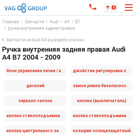
0
Главная
Запчасти
Audi
A4
B7
ручка внутренняя задняя правая
Запчасти на Audi A4 в разделе «салон»
Ручка внутренняя задняя правая Audi
A4 B7 2004 - 2009
блок управления печки / климат-контроля
джойстик регулировки зеркал
дисплей
замок ремня безопасности
зеркало салона
кнопка (выключатель)
кнопка стеклоподъемника переднего левого
кнопка стеклоподъемника переднего правого
кнопка центрального замка
козырек солнцезащитный