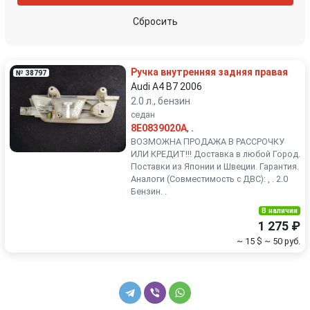
шторка багажника
щиток приборов (приборная панель)
Сбросить
Ручка внутренняя задняя правая
№ 38797
Audi A4 B7 2006
2.0 л., бензин
седан
8E0839020A
,
.
ВОЗМОЖНА ПРОДАЖА В РАССРОЧКУ
ИЛИ КРЕДИТ!!! Доставка в любой Город.
Поставки из Японии и Швеции. Гарантия.
Аналоги (Совместимость с ДВС): , . 2.0
Бензин. .
В наличии
1 275 ₽
~ 15 $
~ 50 руб.