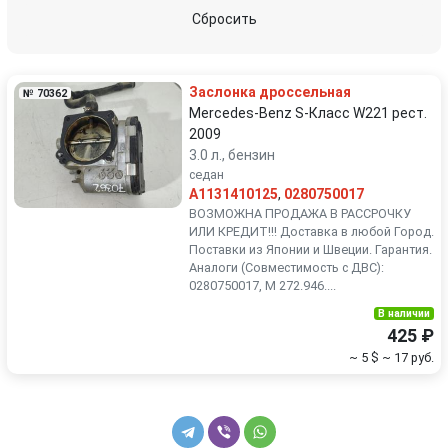
Peugeot
Porsche
Сбросить
Renault
Rover
Заслонка дроссельная
№ 70362
SEAT
Skoda
Mercedes-Benz S-Класс W221 рест.
2009
3.0 л., бензин
Smart
SsangYong
седан
A1131410125
,
0280750017
Subaru
Suzuki
ВОЗМОЖНА ПРОДАЖА В РАССРОЧКУ
ИЛИ КРЕДИТ!!! Доставка в любой Город.
Поставки из Японии и Швеции. Гарантия.
Toyota
Volkswagen
Аналоги (Совместимость с ДВС):
0280750017, M 272.946....
Volvo
В наличии
425 ₽
~ 5 $
~ 17 руб.