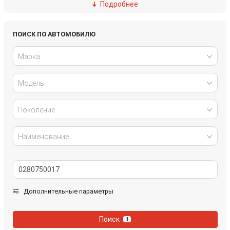
Подробнее
Ford
Great Wall
Honda
Hyundai
ПОИСК ПО АВТОМОБИЛЮ
Марка
Infiniti
IVECO
Модель
Jaguar
Jeep
Kia
Lancia
Поколение
Land Rover
Lexus
Наименование
Mazda
Mercedes-Benz
Mini
Mitsubishi
Дополнительные параметры
Nissan
Opel
Поиск
1