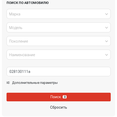
Honda
Hyundai
ПОИСК ПО АВТОМОБИЛЮ
Марка
Infiniti
IVECO
Модель
Jaguar
Jeep
Kia
Lancia
Поколение
Land Rover
Lexus
Наименование
Mazda
Mercedes-Benz
Mini
Mitsubishi
Дополнительные параметры
Nissan
Opel
Поиск
0
Peugeot
Porsche
Сбросить