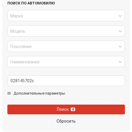
Honda
Hyundai
ПОИСК ПО АВТОМОБИЛЮ
Марка
Infiniti
IVECO
Модель
Jaguar
Jeep
Kia
Lancia
Поколение
Land Rover
Lexus
Наименование
Mazda
Mercedes-Benz
Mini
Mitsubishi
Дополнительные параметры
Nissan
Opel
Поиск
0
Peugeot
Porsche
Сбросить