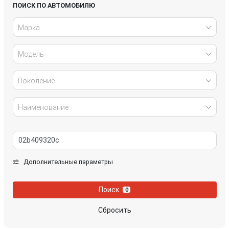
Honda
Hyundai
ПОИСК ПО АВТОМОБИЛЮ
Марка
Infiniti
IVECO
Модель
Jaguar
Jeep
Kia
Lancia
Поколение
Land Rover
Lexus
Наименование
Mazda
Mercedes-Benz
Mini
Mitsubishi
Дополнительные параметры
Nissan
Opel
Поиск
0
Peugeot
Porsche
Сбросить