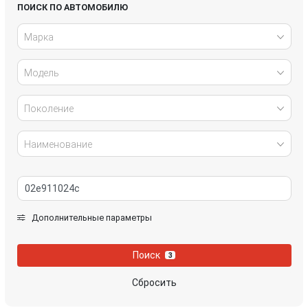
Honda
Hyundai
ПОИСК ПО АВТОМОБИЛЮ
Марка
Infiniti
IVECO
Модель
Jaguar
Jeep
Kia
Lancia
Поколение
Land Rover
Lexus
Наименование
Mazda
Mercedes-Benz
Mini
Mitsubishi
Дополнительные параметры
Nissan
Opel
Поиск
3
Peugeot
Porsche
Сбросить