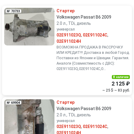
Renault
Rover
Стартер
№ 70733
SEAT
Skoda
Volkswagen Passat B6 2009
2.0 л., TDi, дизель
универсал
Smart
SsangYong
02E911023Q
,
02E911024C
,
02E911024H
Subaru
Suzuki
ВОЗМОЖНА ПРОДАЖА В РАССРОЧКУ
ИЛИ КРЕДИТ!!! Доставка в любой Город.
Поставки из Японии и Швеции. Гарантия.
Toyota
Volkswagen
Аналоги (Совместимость с ДВС):
02E911023Q,02E911024C,0...
Volvo
В наличии
2 125 ₽
~ 25 $
~ 83 руб.
Стартер
№ 69904
Volkswagen Passat B6 2009
2.0 л., TDi, дизель
универсал
02E911023Q
,
02E911024C
,
02E911024H