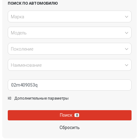
Honda
Hyundai
ПОИСК ПО АВТОМОБИЛЮ
Марка
Infiniti
IVECO
Модель
Jaguar
Jeep
Kia
Lancia
Поколение
Land Rover
Lexus
Наименование
Mazda
Mercedes-Benz
Mini
Mitsubishi
Дополнительные параметры
Nissan
Opel
Поиск
0
Peugeot
Porsche
Сбросить