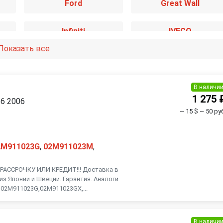
Ford
Great Wall
Infiniti
IVECO
Показать все
Kia
Lancia
Mazda
Mercedes-Benz
В наличи
1 275 
B6 2006
~ 15 $
~ 50 ру
Nissan
Opel
Renault
Rover
2M911023G
,
02M911023M
,
АССРОЧКУ ИЛИ КРЕДИТ!!! Доставка в
Smart
SsangYong
из Японии и Швеции. Гарантия. Аналоги
 02M911023G,02M911023GX,...
Toyota
Volkswagen
В наличи