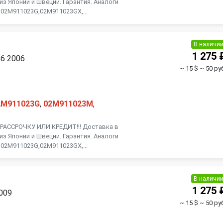
из Японии и Швеции. Гарантия. Аналоги
 02M911023G,02M911023GX,...
В наличи
1 275 
B6 2006
~ 15 $
~ 50 ру
2M911023G
,
02M911023M
,
АССРОЧКУ ИЛИ КРЕДИТ!!! Доставка в
из Японии и Швеции. Гарантия. Аналоги
 02M911023G,02M911023GX,...
В наличи
1 275 
2009
~ 15 $
~ 50 ру