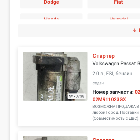
Dodge
Fiat
Honda
Hyundai
Jaguar
Jeep
Land Rover
Lexus
Стартер
Volkswagen Passat 
Mini
Mitsubishi
2.0 л., FSI, бензин
седан
Peugeot
Porsche
Номер запчасти:
0
№ 70738
02M911023GX
SEAT
ВОЗМОЖНА ПРОДАЖА В Р
Skoda
любой Город. Поставки 
(Совместимость с ДВС):
Subaru
Suzuki