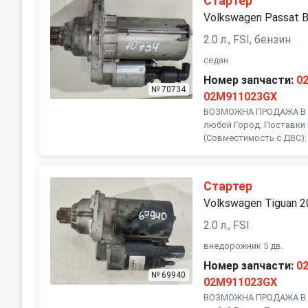
Стартер
Volvo
Volkswagen Passat 
2.0 л., FSI, бензин
седан
Номер запчасти:
0
№ 70734
02M911023GX
ВОЗМОЖНА ПРОДАЖА В Р
любой Город. Поставки 
(Совместимость с ДВС):
Стартер
Volkswagen Tiguan 
2.0 л., FSI
внедорожник 5 дв.
Номер запчасти:
0
№ 69940
02M911023GX
ВОЗМОЖНА ПРОДАЖА В Р