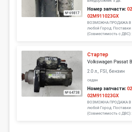
внедорожник 5 дв.
Номер запчасти:
0
№ 69817
02M911023GX
ВОЗМОЖНА ПРОДАЖА В Р
любой Город. Поставки 
(Совместимость с ДВС):
Стартер
Volkswagen Passat 
2.0 л., FSI, бензин
седан
Номер запчасти:
0
№ 64738
02M911023GX
ВОЗМОЖНА ПРОДАЖА В Р
любой Город. Поставки 
(Совместимость с ДВС):