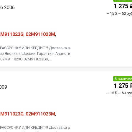
1 275 
B6 2006
~ 15 $
~ 50 ру
2M911023G
,
02M911023M
,
АССРОЧКУ ИЛИ КРЕДИТ!!! Доставка в
из Японии и Швеции. Гарантия. Аналоги
 02M911023G,02M911023GX,...
В наличи
1 275 
2009
~ 15 $
~ 50 ру
2M911023G
,
02M911023M
,
АССРОЧКУ ИЛИ КРЕДИТ!!! Доставка в