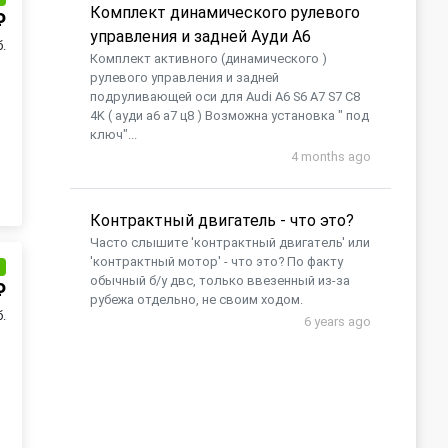
Комплект динамического рулевого
₽
управления и задней Ауди А6
б.
Комплект активного (динамического )
рулевого управления и задней
подруливающей оси для Audi A6 S6 A7 S7 C8
4K ( ауди а6 а7 ц8 ) Возможна установка " под
ключ"...
4 months ago
Контрактный двигатель - что это?
Часто слышите 'контрактный двигатель' или
'контрактный мотор' - что это? По факту
и
обычный б/у двс, только ввезенный из-за
₽
рубежа отдельно, не своим ходом.
б.
6 years ago