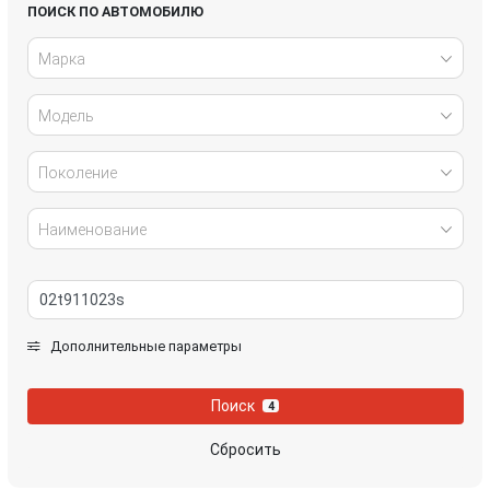
Honda
Hyundai
ПОИСК ПО АВТОМОБИЛЮ
Марка
Infiniti
IVECO
Модель
Jaguar
Jeep
Kia
Lancia
Поколение
Land Rover
Lexus
Наименование
Mazda
Mercedes-Benz
Mini
Mitsubishi
Дополнительные параметры
Nissan
Opel
Поиск
4
Peugeot
Porsche
Сбросить