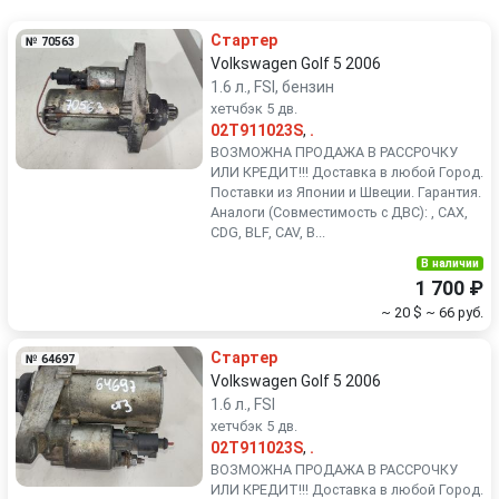
Renault
Rover
Стартер
№ 70563
SEAT
Skoda
Volkswagen Golf 5 2006
1.6 л., FSI, бензин
хетчбэк 5 дв.
Smart
SsangYong
02T911023S
,
.
ВОЗМОЖНА ПРОДАЖА В РАССРОЧКУ
Subaru
Suzuki
ИЛИ КРЕДИТ!!! Доставка в любой Город.
Поставки из Японии и Швеции. Гарантия.
Аналоги (Совместимость с ДВС): , CAX,
Toyota
Volkswagen
CDG, BLF, CAV, B...
В наличии
Volvo
1 700 ₽
~ 20 $
~ 66 руб.
Стартер
№ 64697
Volkswagen Golf 5 2006
1.6 л., FSI
хетчбэк 5 дв.
02T911023S
,
.
ВОЗМОЖНА ПРОДАЖА В РАССРОЧКУ
ИЛИ КРЕДИТ!!! Доставка в любой Город.