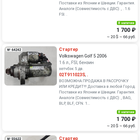
Поставки из Японии и Швеции. Гарантия.
Аналоги (Совместимость с ДВС): , . 1.6
FSI. .
В наличии
1 700 ₽
~ 20 $
~ 66 руб.
Стартер
№ 64242
Volkswagen Golf 5 2006
1.6 л., FSI, бензин
хетчбэк 5 дв.
02T911023S
,
.
ВОЗМОЖНА ПРОДАЖА В РАССРОЧКУ
ИЛИ КРЕДИТ!!! Доставка в любой Город.
Поставки из Японии и Швеции. Гарантия.
Аналоги (Совместимость с ДВС): , BAG,
BLP, BLF, CFN. 1...
В наличии
1 700 ₽
~ 20 $
~ 66 руб.
Стартер
№ 55622