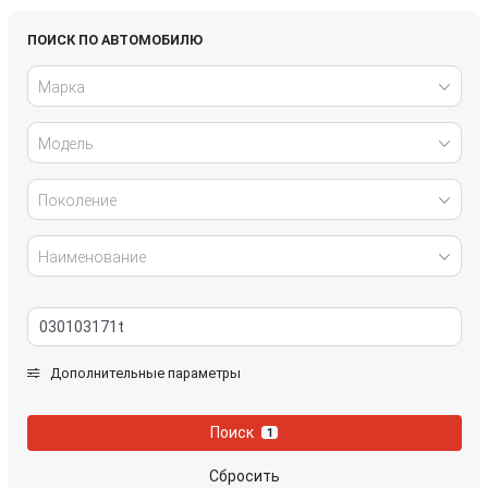
Honda
Hyundai
ПОИСК ПО АВТОМОБИЛЮ
Марка
Infiniti
IVECO
Модель
Jaguar
Jeep
Kia
Lancia
Поколение
Land Rover
Lexus
Наименование
Mazda
Mercedes-Benz
Mini
Mitsubishi
Дополнительные параметры
Nissan
Opel
Поиск
1
Peugeot
Porsche
Сбросить