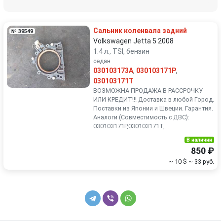
Renault
Rover
Сальник коленвала задний
№ 39549
SEAT
Skoda
Volkswagen Jetta 5 2008
1.4 л., TSI, бензин
седан
Smart
SsangYong
030103173A
,
030103171P
,
030103171T
Subaru
Suzuki
ВОЗМОЖНА ПРОДАЖА В РАССРОЧКУ
ИЛИ КРЕДИТ!!! Доставка в любой Город.
Поставки из Японии и Швеции. Гарантия.
Toyota
Volkswagen
Аналоги (Совместимость с ДВС):
030103171P,030103171T,...
Volvo
В наличии
850 ₽
~ 10 $
~ 33 руб.