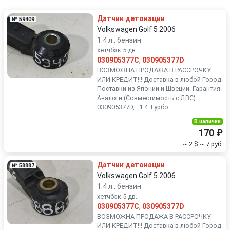
Renault
Rover
Датчик детонации
№ 59409
SEAT
Skoda
Volkswagen Golf 5 2006
1.4 л., бензин
хетчбэк 5 дв.
Smart
SsangYong
030905377C
,
030905377D
ВОЗМОЖНА ПРОДАЖА В РАССРОЧКУ
Subaru
Suzuki
ИЛИ КРЕДИТ!!! Доставка в любой Город.
Поставки из Японии и Швеции. Гарантия.
Аналоги (Совместимость с ДВС):
Toyota
Volkswagen
030905377D, . 1.4 Турбо...
В наличии
Volvo
170 ₽
~ 2 $
~ 7 руб.
Датчик детонации
№ 58887
Volkswagen Golf 5 2006
1.4 л., бензин
хетчбэк 5 дв.
030905377C
,
030905377D
ВОЗМОЖНА ПРОДАЖА В РАССРОЧКУ
ИЛИ КРЕДИТ!!! Доставка в любой Город.