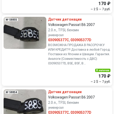
170 ₽
~ 2 $
~ 7 руб.
Датчик детонации
№ 58855
Volkswagen Passat B6 2007
2.0 л., TFSI, бензин
универсал
030905377C
,
030905377D
ВОЗМОЖНА ПРОДАЖА В РАССРОЧКУ
ИЛИ КРЕДИТ!!! Доставка в любой Город.
Поставки из Японии и Швеции. Гарантия.
Аналоги (Совместимость с ДВС):
030905377D, BSE, BSF, B...
В наличии
170 ₽
~ 2 $
~ 7 руб.
Датчик детонации
№ 58854
Volkswagen Passat B6 2007
2.0 л., TFSI, бензин
универсал
030905377C
,
030905377D