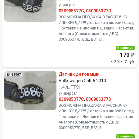
универсал
030905377C
,
030905377D
ВОЗМОЖНА ПРОДАЖА В РАССРОЧКУ
ИЛИ КРЕДИТ!!! Доставка в любой Город.
Поставки из Японии и Швеции. Гарантия.
Аналоги (Совместимость с ДВС):
030905377D, BSE, BSF, B...
В наличии
170 ₽
~ 2 $
~ 7 руб.
Датчик детонации
№ 58867
Volkswagen Golf 6 2010
1.4 л., TFSI
универсал
030905377C
,
030905377D
ВОЗМОЖНА ПРОДАЖА В РАССРОЧКУ
ИЛИ КРЕДИТ!!! Доставка в любой Город.
Поставки из Японии и Швеции. Гарантия.
Аналоги (Совместимость с ДВС):
030905377D, BSE, BSF, B...
В наличии