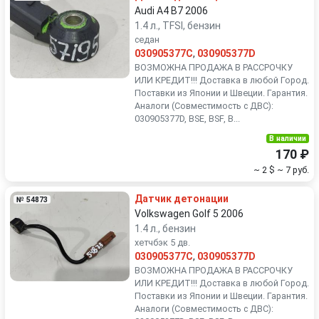
Audi A4 B7 2006
1.4 л., TFSI, бензин
седан
030905377C
,
030905377D
ВОЗМОЖНА ПРОДАЖА В РАССРОЧКУ
ИЛИ КРЕДИТ!!! Доставка в любой Город.
Поставки из Японии и Швеции. Гарантия.
Аналоги (Совместимость с ДВС):
030905377D, BSE, BSF, B...
В наличии
170 ₽
~ 2 $
~ 7 руб.
Датчик детонации
№ 54873
Volkswagen Golf 5 2006
1.4 л., бензин
хетчбэк 5 дв.
030905377C
,
030905377D
ВОЗМОЖНА ПРОДАЖА В РАССРОЧКУ
ИЛИ КРЕДИТ!!! Доставка в любой Город.
Поставки из Японии и Швеции. Гарантия.
Аналоги (Совместимость с ДВС):