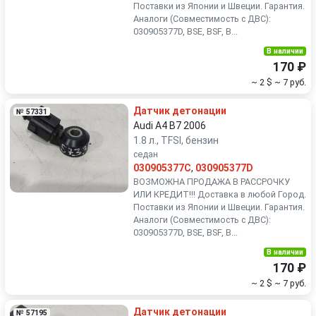
Поставки из Японии и Швеции. Гарантия.
Аналоги (Совместимость с ДВС):
030905377D, BSE, BSF, B...
В наличии
170 ₽
~ 2 $
~ 7 руб.
Датчик детонации
№ 57331
Audi A4 B7 2006
1.8 л., TFSI, бензин
седан
030905377C
,
030905377D
ВОЗМОЖНА ПРОДАЖА В РАССРОЧКУ
ИЛИ КРЕДИТ!!! Доставка в любой Город.
Поставки из Японии и Швеции. Гарантия.
Аналоги (Совместимость с ДВС):
030905377D, BSE, BSF, B...
В наличии
170 ₽
~ 2 $
~ 7 руб.
Датчик детонации
№ 57195