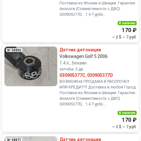
Поставки из Японии и Швеции. Гарантия.
Аналоги (Совместимость с ДВС):
030905377D, . 1.4 Турбо...
В наличии
170 ₽
~ 2 $
~ 7 руб.
Датчик детонации
№ 58886
Volkswagen Golf 5 2006
1.4 л., бензин
хетчбэк 5 дв.
030905377C
,
030905377D
ВОЗМОЖНА ПРОДАЖА В РАССРОЧКУ
ИЛИ КРЕДИТ!!! Доставка в любой Город.
Поставки из Японии и Швеции. Гарантия.
Аналоги (Совместимость с ДВС):
030905377D, . 1.4 Турбо...
В наличии
170 ₽
~ 2 $
~ 7 руб.
Датчик детонации
№ 58871