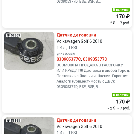
030905377D, BSE, BSF, B...
В наличии
170 ₽
~ 2 $
~ 7 руб.
Датчик детонации
№ 58869
Volkswagen Golf 6 2010
1.4 л., TFSI
универсал
030905377C
,
030905377D
ВОЗМОЖНА ПРОДАЖА В РАССРОЧКУ
ИЛИ КРЕДИТ!!! Доставка в любой Город.
Поставки из Японии и Швеции. Гарантия.
Аналоги (Совместимость с ДВС):
030905377D, BSE, BSF, B...
В наличии
170 ₽
~ 2 $
~ 7 руб.
Датчик детонации
№ 58868
Volkswagen Golf 6 2010
1.4 л., TFSI