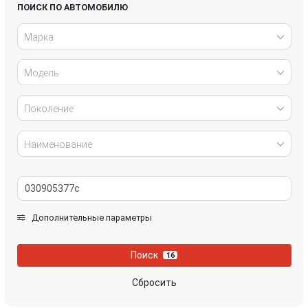
Honda
Hyundai
ПОИСК ПО АВТОМОБИЛЮ
Марка
Infiniti
IVECO
Модель
Jaguar
Jeep
Kia
Lancia
Поколение
Land Rover
Lexus
Наименование
Mazda
Mercedes-Benz
Mini
Mitsubishi
Дополнительные параметры
Nissan
Opel
Поиск
16
Peugeot
Porsche
Сбросить