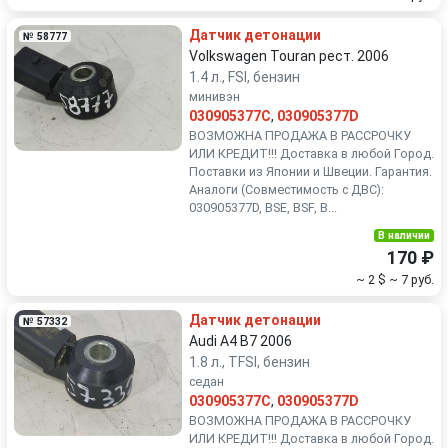
Датчик детонации
№ 58777
Volkswagen Touran рест. 2006
1.4 л., FSI, бензин
минивэн
030905377C
,
030905377D
ВОЗМОЖНА ПРОДАЖА В РАССРОЧКУ
ИЛИ КРЕДИТ!!! Доставка в любой Город.
Поставки из Японии и Швеции. Гарантия.
Аналоги (Совместимость с ДВС):
030905377D, BSE, BSF, B...
В наличии
170 ₽
~ 2 $
~ 7 руб.
Датчик детонации
№ 57332
Audi A4 B7 2006
1.8 л., TFSI, бензин
седан
030905377C
,
030905377D
ВОЗМОЖНА ПРОДАЖА В РАССРОЧКУ
ИЛИ КРЕДИТ!!! Доставка в любой Город.