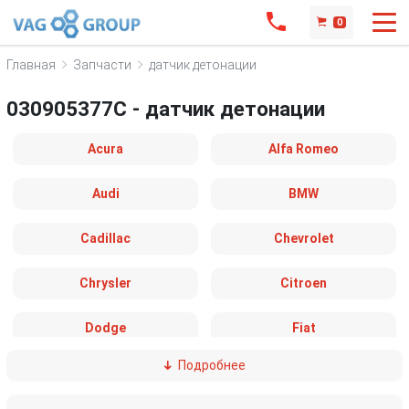
0
Главная
Запчасти
датчик детонации
030905377C - датчик детонации
Acura
Alfa Romeo
Audi
BMW
Cadillac
Chevrolet
Chrysler
Citroen
Dodge
Fiat
Подробнее
Ford
Great Wall