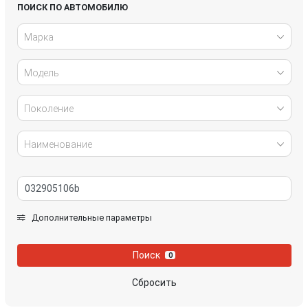
Honda
Hyundai
ПОИСК ПО АВТОМОБИЛЮ
Марка
Infiniti
IVECO
Модель
Jaguar
Jeep
Kia
Lancia
Поколение
Land Rover
Lexus
Наименование
Mazda
Mercedes-Benz
Mini
Mitsubishi
Дополнительные параметры
Nissan
Opel
Поиск
0
Peugeot
Porsche
Сбросить