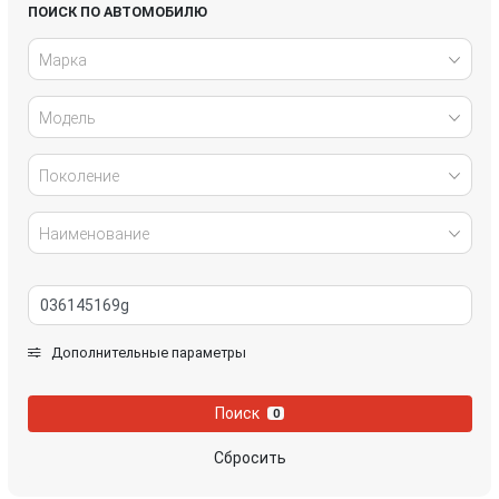
Honda
Hyundai
ПОИСК ПО АВТОМОБИЛЮ
Марка
Infiniti
IVECO
Модель
Jaguar
Jeep
Kia
Lancia
Поколение
Land Rover
Lexus
Наименование
Mazda
Mercedes-Benz
Mini
Mitsubishi
Дополнительные параметры
Nissan
Opel
Поиск
0
Peugeot
Porsche
Сбросить