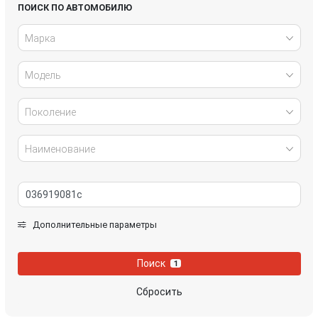
Honda
Hyundai
ПОИСК ПО АВТОМОБИЛЮ
Марка
Infiniti
IVECO
Модель
Jaguar
Jeep
Kia
Lancia
Поколение
Land Rover
Lexus
Наименование
Mazda
Mercedes-Benz
Mini
Mitsubishi
Дополнительные параметры
Nissan
Opel
Поиск
1
Peugeot
Porsche
Сбросить