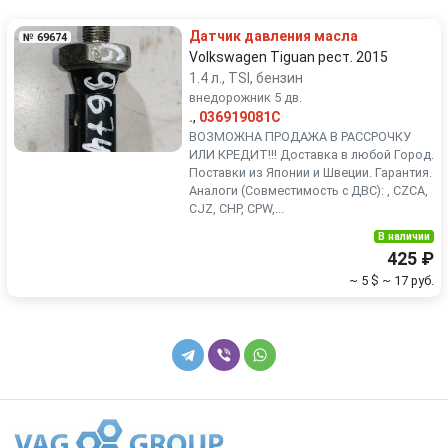
Renault
Rover
Датчик давления масла
№ 69674
SEAT
Skoda
Volkswagen Tiguan рест. 2015
1.4 л., TSI, бензин
внедорожник 5 дв.
Smart
SsangYong
.
,
036919081C
ВОЗМОЖНА ПРОДАЖА В РАССРОЧКУ
Subaru
Suzuki
ИЛИ КРЕДИТ!!! Доставка в любой Город.
Поставки из Японии и Швеции. Гарантия.
Аналоги (Совместимость с ДВС): , CZCA,
Toyota
Volkswagen
CJZ, CHP, CPW,...
В наличии
Volvo
425 ₽
~ 5 $
~ 17 руб.