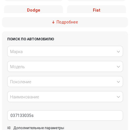
Dodge
Fiat
Подробнее
Ford
Great Wall
Honda
Hyundai
ПОИСК ПО АВТОМОБИЛЮ
Марка
Infiniti
IVECO
Модель
Jaguar
Jeep
Kia
Lancia
Поколение
Land Rover
Lexus
Наименование
Mazda
Mercedes-Benz
Mini
Mitsubishi
Дополнительные параметры