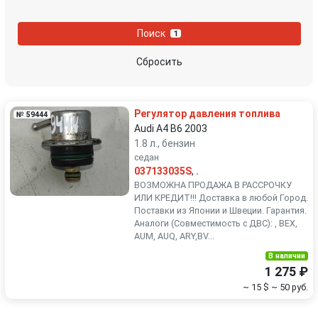
Nissan
Opel
Поиск
1
Peugeot
Porsche
Сбросить
Renault
Rover
Регулятор давления топлива
№ 59444
SEAT
Skoda
Audi A4 B6 2003
1.8 л., бензин
седан
Smart
SsangYong
037133035S
,
.
ВОЗМОЖНА ПРОДАЖА В РАССРОЧКУ
Subaru
Suzuki
ИЛИ КРЕДИТ!!! Доставка в любой Город.
Поставки из Японии и Швеции. Гарантия.
Аналоги (Совместимость с ДВС): , BEX,
Toyota
Volkswagen
AUM, AUQ, ARY,BV...
В наличии
Volvo
1 275 ₽
~ 15 $
~ 50 руб.