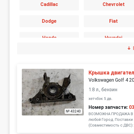
Cadillac
Chevrolet
Dodge
Fiat
Honda
Hyundai
Jaguar
Jeep
Land Rover
Lexus
Крышка двигател
Volkswagen Golf 4 2
Mini
Mitsubishi
1.8 л., бензин
хетчбэк 5 дв.
Peugeot
Porsche
Номер запчасти:
0
№ 43240
ВОЗМОЖНА ПРОДАЖА В Р
любой Город. Поставки 
SEAT
Skoda
(Совместимость с ДВС): ,