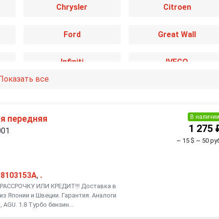
Chrysler
Citroen
Ford
Great Wall
Infiniti
IVECO
Показать все
Kia
Lancia
Mazda
Mercedes-Benz
В наличи
я передняя
1 275 
001
~ 15 $
~ 50 ру
Nissan
Opel
Renault
Rover
38103153A
,
.
АССРОЧКУ ИЛИ КРЕДИТ!!! Доставка в
из Японии и Швеции. Гарантия. Аналоги
Smart
SsangYong
 AGU. 1.8 Турбо бензин...