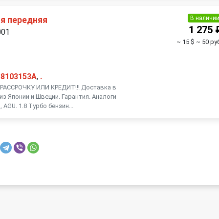
Toyota
Volkswagen
В наличи
я передняя
1 275 
001
~ 15 $
~ 50 ру
38103153A
,
.
АССРОЧКУ ИЛИ КРЕДИТ!!! Доставка в
из Японии и Швеции. Гарантия. Аналоги
 AGU. 1.8 Турбо бензин...