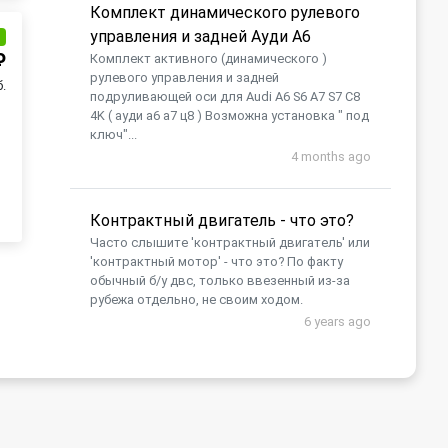
Комплект динамического рулевого
управления и задней Ауди А6
и
₽
Комплект активного (динамического )
рулевого управления и задней
б.
подруливающей оси для Audi A6 S6 A7 S7 C8
4K ( ауди а6 а7 ц8 ) Возможна установка " под
ключ"...
4 months ago
Контрактный двигатель - что это?
Часто слышите 'контрактный двигатель' или
'контрактный мотор' - что это? По факту
обычный б/у двс, только ввезенный из-за
рубежа отдельно, не своим ходом.
6 years ago