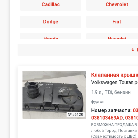
Cadillac
Chevrolet
Dodge
Fiat
Honda
Hyundai
Jaguar
Jeep
Land Rover
Lexus
Клапанная крыш
Volkswagen Touran р
Mini
Mitsubishi
1.9 л., TDi, бензин
фургон
Peugeot
Porsche
Номер запчасти:
0
№ 56120
038103469AD
,
0381
SEAT
ВОЗМОЖНА ПРОДАЖА В Р
Skoda
любой Город. Поставки 
(Совместимость с ДВС): 