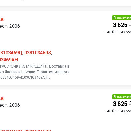
Toyota
Volkswagen
В наличи
ка
3 825 
ест. 2006
~ 45 $
~ 149 руб
38103469Q
,
038103469S
,
03469AH
АССРОЧКУ ИЛИ КРЕДИТ!!! Доставка в
из Японии и Швеции. Гарантия. Аналоги
038103469AD,038103469AH...
В наличи
ка
3 825 
ест. 2006
~ 45 $
~ 149 руб