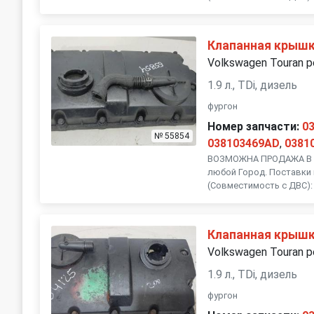
Subaru
Suzuki
Клапанная крыш
Volvo
Volkswagen Touran р
1.9 л., TDi, дизель
фургон
Номер запчасти:
0
№ 55854
038103469AD
,
0381
ВОЗМОЖНА ПРОДАЖА В Р
любой Город. Поставки 
(Совместимость с ДВС): 
Клапанная крыш
Volkswagen Touran р
1.9 л., TDi, дизель
фургон