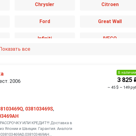
Chrysler
Citroen
Ford
Great Wall
Infiniti
IVECO
Показать все
Kia
Lancia
Mazda
Mercedes-Benz
В наличи
ка
3 825 
ест. 2006
~ 45 $
~ 149 руб
Nissan
Opel
Renault
Rover
38103469Q
,
038103469S
,
03469AH
АССРОЧКУ ИЛИ КРЕДИТ!!! Доставка в
Smart
SsangYong
из Японии и Швеции. Гарантия. Аналоги
038103469AD,038103469AH...