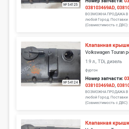
Номер запчасти:
0
№ 54125
038103469AD
,
0381
ВОЗМОЖНА ПРОДАЖА В Р
любой Город. Поставки 
(Совместимость с ДВС): 
Клапанная крыш
Volkswagen Touran р
1.9 л., TDi, дизель
фургон
Номер запчасти:
0
№ 54124
038103469AD
,
0381
ВОЗМОЖНА ПРОДАЖА В Р
любой Город. Поставки 
(Совместимость с ДВС): 
Клапанная крыш