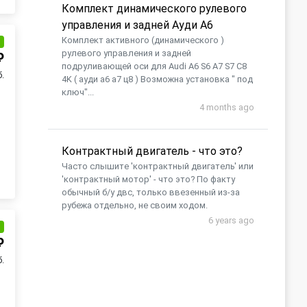
Комплект динамического рулевого
управления и задней Ауди А6
Комплект активного (динамического )
и
рулевого управления и задней
₽
подруливающей оси для Audi A6 S6 A7 S7 C8
.
4K ( ауди а6 а7 ц8 ) Возможна установка " под
ключ"...
4 months ago
Контрактный двигатель - что это?
Часто слышите 'контрактный двигатель' или
'контрактный мотор' - что это? По факту
обычный б/у двс, только ввезенный из-за
рубежа отдельно, не своим ходом.
6 years ago
и
₽
.