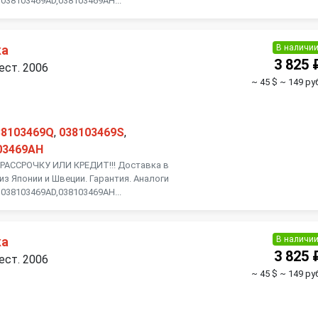
038103469AD,038103469AH...
В наличи
ка
3 825 
ест. 2006
~ 45 $
~ 149 руб
38103469Q
,
038103469S
,
03469AH
АССРОЧКУ ИЛИ КРЕДИТ!!! Доставка в
из Японии и Швеции. Гарантия. Аналоги
038103469AD,038103469AH...
В наличи
ка
3 825 
ест. 2006
~ 45 $
~ 149 руб