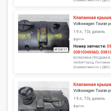
(Совместимость с ДВС): 
Клапанная крыш
Volkswagen Touran р
1.9 л., TDi, дизель
фургон
Номер запчасти:
0
№ 54117
038103469AD
,
0381
ВОЗМОЖНА ПРОДАЖА В Р
любой Город. Поставки 
(Совместимость с ДВС): 
Клапанная крыш
Volkswagen Touran р
1.9 л., TDi, дизель
фургон