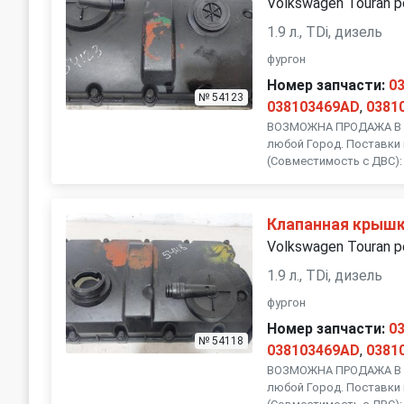
Volkswagen Touran р
1.9 л., TDi, дизель
фургон
Номер запчасти:
0
№ 54123
038103469AD
,
0381
ВОЗМОЖНА ПРОДАЖА В Р
любой Город. Поставки 
(Совместимость с ДВС): 
Клапанная крыш
Volkswagen Touran р
1.9 л., TDi, дизель
фургон
Номер запчасти:
0
№ 54118
038103469AD
,
0381
ВОЗМОЖНА ПРОДАЖА В Р
любой Город. Поставки 