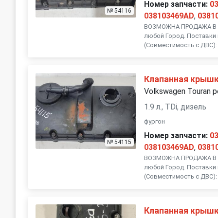
Номер запчасти:
0
№ 54116
038103469AD
,
0381
ВОЗМОЖНА ПРОДАЖА В Р
любой Город. Поставки 
(Совместимость с ДВС): 
Клапанная крыш
Volkswagen Touran р
1.9 л., TDi, дизель
фургон
Номер запчасти:
0
№ 54115
038103469AD
,
0381
ВОЗМОЖНА ПРОДАЖА В Р
любой Город. Поставки 
(Совместимость с ДВС): 
Клапанная крыш