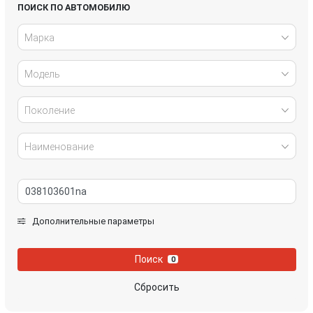
Honda
Hyundai
ПОИСК ПО АВТОМОБИЛЮ
Марка
Infiniti
IVECO
Модель
Jaguar
Jeep
Kia
Lancia
Поколение
Land Rover
Lexus
Наименование
Mazda
Mercedes-Benz
Mini
Mitsubishi
Дополнительные параметры
Nissan
Opel
Поиск
0
Peugeot
Porsche
Сбросить