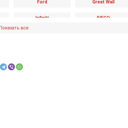
Ford
Great Wall
Infiniti
IVECO
Показать все
Kia
Lancia
Mazda
Mercedes-Benz
Nissan
Opel
Renault
Rover
Smart
SsangYong
Toyota
Volkswagen