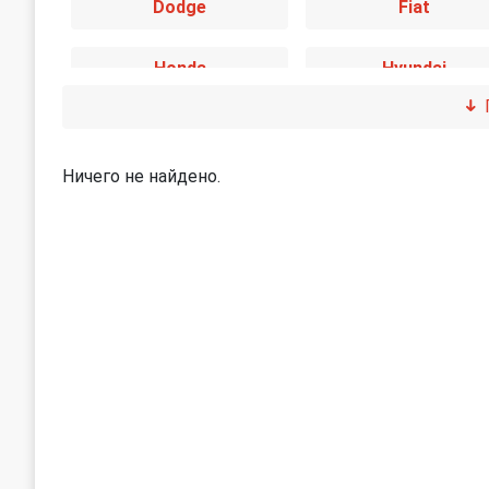
Dodge
Fiat
Honda
Hyundai
Jaguar
Jeep
Ничего не найдено.
Land Rover
Lexus
Mini
Mitsubishi
Peugeot
Porsche
SEAT
Skoda
Subaru
Suzuki