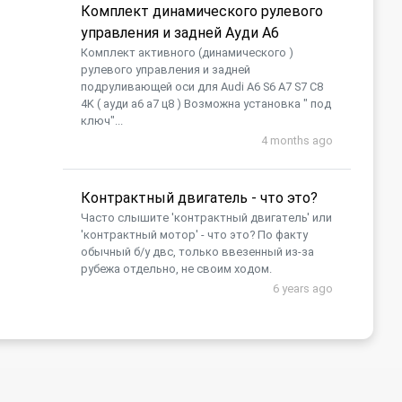
Комплект динамического рулевого
управления и задней Ауди А6
Комплект активного (динамического )
рулевого управления и задней
подруливающей оси для Audi A6 S6 A7 S7 C8
4K ( ауди а6 а7 ц8 ) Возможна установка " под
ключ"...
4 months ago
Контрактный двигатель - что это?
Часто слышите 'контрактный двигатель' или
'контрактный мотор' - что это? По факту
обычный б/у двс, только ввезенный из-за
рубежа отдельно, не своим ходом.
6 years ago