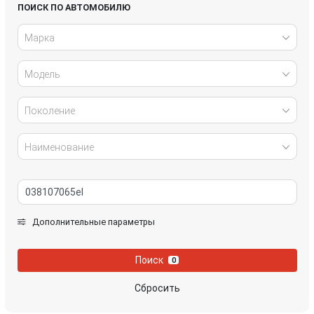
Honda
Hyundai
ПОИСК ПО АВТОМОБИЛЮ
Марка
Infiniti
IVECO
Модель
Jaguar
Jeep
Kia
Lancia
Поколение
Land Rover
Lexus
Наименование
Mazda
Mercedes-Benz
Mini
Mitsubishi
Дополнительные параметры
Nissan
Opel
Поиск
0
Peugeot
Porsche
Сбросить