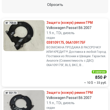
Peugeot
Porsche
Сбросить
Renault
Rover
Защита (кожух) ремня ГРМ
№ 70566
SEAT
Skoda
Volkswagen Passat B6 2007
1.9 л., TDi, дизель
седан
Smart
SsangYong
038109175
,
06A109175F
ВОЗМОЖНА ПРОДАЖА В РАССРОЧКУ
Subaru
Suzuki
ИЛИ КРЕДИТ!!! Доставка в любой Город.
Поставки из Японии и Швеции. Гарантия.
Аналоги (Совместимость с ДВС):
Toyota
Volkswagen
06A109175F, BLS, BKC, B...
В наличии
Volvo
850 ₽
~ 10 $
~ 33 руб.
Защита (кожух) ремня ГРМ
№ 55170
Volkswagen Passat B6 2007
1.9 л., TDi, дизель
седан