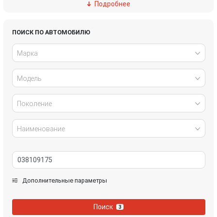
Подробнее
Ford
Great Wall
Honda
Hyundai
ПОИСК ПО АВТОМОБИЛЮ
Марка
Infiniti
IVECO
Модель
Jaguar
Jeep
Kia
Lancia
Поколение
Land Rover
Lexus
Наименование
Mazda
Mercedes-Benz
Mini
Mitsubishi
Дополнительные параметры
Nissan
Opel
Поиск
3