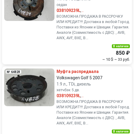
седан
038109239L
,
.
ВОЗМОЖНА ПРОДАЖА В РАССРОЧКУ
ИЛИ КРЕДИТ!!! Доставка в любой Город.
Поставки из Японии и Швеции. Гарантия.
Аналоги (Совместимость с ДВС): , AVB,
AWX, AVF, BXE, B...
В наличии
850 ₽
~ 10 $
~ 33 руб.
Муфта распредвала
№ 64828
Volkswagen Golf 5 2007
1.9 л., TDi, дизель
хетчбэк 5 дв.
038109239L
,
.
ВОЗМОЖНА ПРОДАЖА В РАССРОЧКУ
ИЛИ КРЕДИТ!!! Доставка в любой Город.
Поставки из Японии и Швеции. Гарантия.
Аналоги (Совместимость с ДВС): , AVB,
AWX, AVF, BXE, B...
В наличии