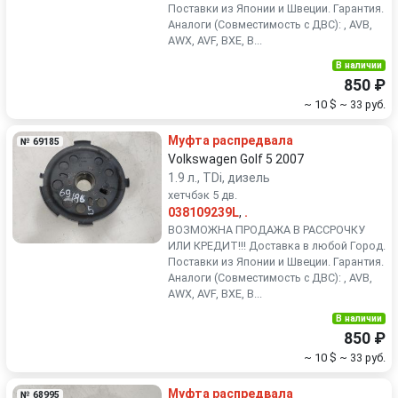
Поставки из Японии и Швеции. Гарантия.
Аналоги (Совместимость с ДВС): , AVB,
AWX, AVF, BXE, B...
В наличии
850 ₽
~ 10 $
~ 33 руб.
Муфта распредвала
№ 69185
Volkswagen Golf 5 2007
1.9 л., TDi, дизель
хетчбэк 5 дв.
038109239L
,
.
ВОЗМОЖНА ПРОДАЖА В РАССРОЧКУ
ИЛИ КРЕДИТ!!! Доставка в любой Город.
Поставки из Японии и Швеции. Гарантия.
Аналоги (Совместимость с ДВС): , AVB,
AWX, AVF, BXE, B...
В наличии
850 ₽
~ 10 $
~ 33 руб.
Муфта распредвала
№ 68995