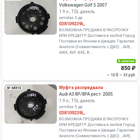
Volkswagen Golf 5 2007
1.9 л., TDi, дизель
хетчбэк 5 дв.
038109239L
,
.
ВОЗМОЖНА ПРОДАЖА В РАССРОЧКУ
ИЛИ КРЕДИТ!!! Доставка в любой Город.
Поставки из Японии и Швеции. Гарантия.
Аналоги (Совместимость с ДВС): , AVB,
AWX, AVF, BXE, B...
В наличии
850 ₽
~ 10 $
~ 33 руб.
Муфта распредвала
№ 68810
Audi A3 8P/8PA рест. 2005
1.9 л., TDi, дизель
хетчбэк 5 дв.
038109239L
,
.
ВОЗМОЖНА ПРОДАЖА В РАССРОЧКУ
ИЛИ КРЕДИТ!!! Доставка в любой Город.
Поставки из Японии и Швеции. Гарантия.
Аналоги (Совместимость с ДВС): , AVB,