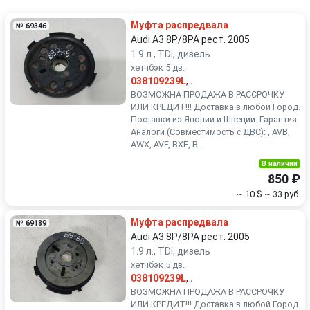
Renault
Rover
Муфта распредвала
№ 69346
SEAT
Skoda
Audi A3 8P/8PA рест. 2005
1.9 л., TDi, дизель
хетчбэк 5 дв.
Smart
SsangYong
038109239L
,
.
ВОЗМОЖНА ПРОДАЖА В РАССРОЧКУ
Subaru
Suzuki
ИЛИ КРЕДИТ!!! Доставка в любой Город.
Поставки из Японии и Швеции. Гарантия.
Аналоги (Совместимость с ДВС): , AVB,
Toyota
Volkswagen
AWX, AVF, BXE, B...
В наличии
Volvo
850 ₽
~ 10 $
~ 33 руб.
Муфта распредвала
№ 69189
Audi A3 8P/8PA рест. 2005
1.9 л., TDi, дизель
хетчбэк 5 дв.
038109239L
,
.
ВОЗМОЖНА ПРОДАЖА В РАССРОЧКУ
ИЛИ КРЕДИТ!!! Доставка в любой Город.