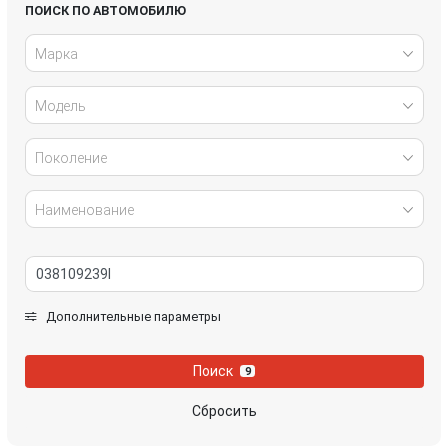
Honda
Hyundai
ПОИСК ПО АВТОМОБИЛЮ
Марка
Infiniti
IVECO
Модель
Jaguar
Jeep
Kia
Lancia
Поколение
Land Rover
Lexus
Наименование
Mazda
Mercedes-Benz
Mini
Mitsubishi
Дополнительные параметры
Nissan
Opel
Поиск
9
Peugeot
Porsche
Сбросить