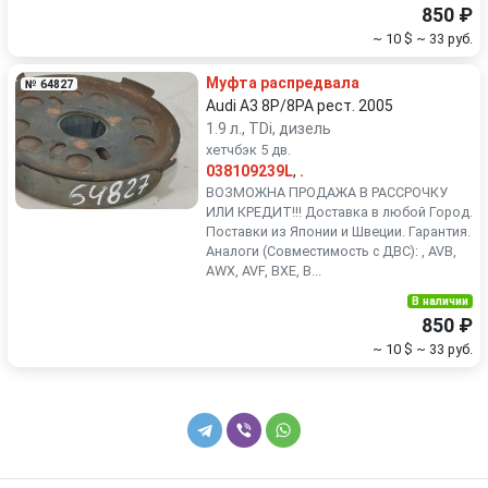
850 ₽
~ 10 $
~ 33 руб.
Муфта распредвала
№ 64827
Audi A3 8P/8PA рест. 2005
1.9 л., TDi, дизель
хетчбэк 5 дв.
038109239L
,
.
ВОЗМОЖНА ПРОДАЖА В РАССРОЧКУ
ИЛИ КРЕДИТ!!! Доставка в любой Город.
Поставки из Японии и Швеции. Гарантия.
Аналоги (Совместимость с ДВС): , AVB,
AWX, AVF, BXE, B...
В наличии
850 ₽
~ 10 $
~ 33 руб.