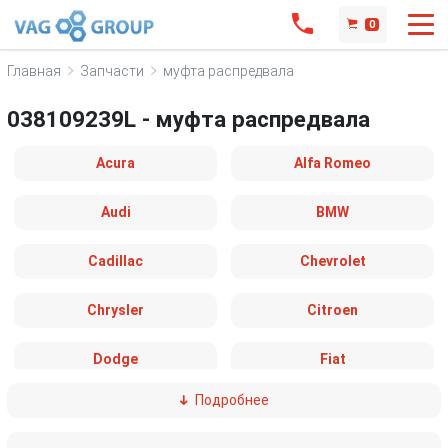
0
Главная
Запчасти
муфта распредвала
038109239L - муфта распредвала
Acura
Alfa Romeo
Audi
BMW
Cadillac
Chevrolet
Chrysler
Citroen
Dodge
Fiat
Подробнее
Ford
Great Wall