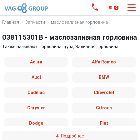
0
Главная
Запчасти
маслозаливная горловина
038115301B - маслозаливная горловина
Также называют: Горловина щупа, Заливная горловина
Acura
Alfa Romeo
Audi
BMW
Cadillac
Chevrolet
Chrysler
Citroen
Dodge
Fiat
Подробнее
Ford
Great Wall