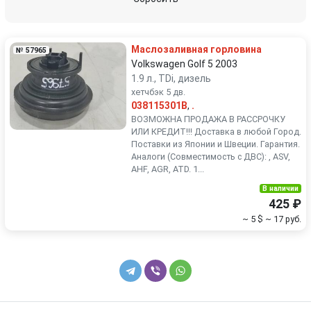
Renault
Rover
Маслозаливная горловина
№ 57965
SEAT
Skoda
Volkswagen Golf 5 2003
1.9 л., TDi, дизель
хетчбэк 5 дв.
Smart
SsangYong
038115301B
,
.
ВОЗМОЖНА ПРОДАЖА В РАССРОЧКУ
Subaru
Suzuki
ИЛИ КРЕДИТ!!! Доставка в любой Город.
Поставки из Японии и Швеции. Гарантия.
Аналоги (Совместимость с ДВС): , ASV,
Toyota
Volkswagen
AHF, AGR, ATD. 1...
В наличии
Volvo
425 ₽
~ 5 $
~ 17 руб.