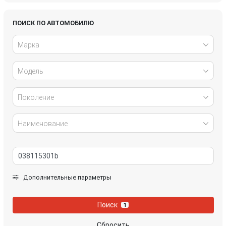
Honda
Hyundai
ПОИСК ПО АВТОМОБИЛЮ
Марка
Infiniti
IVECO
Модель
Jaguar
Jeep
Kia
Lancia
Поколение
Land Rover
Lexus
Наименование
Mazda
Mercedes-Benz
Mini
Mitsubishi
Дополнительные параметры
Nissan
Opel
Поиск
1
Peugeot
Porsche
Сбросить