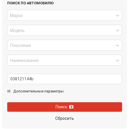
Honda
Hyundai
ПОИСК ПО АВТОМОБИЛЮ
Марка
Infiniti
IVECO
Модель
Jaguar
Jeep
Kia
Lancia
Поколение
Land Rover
Lexus
Наименование
Mazda
Mercedes-Benz
Mini
Mitsubishi
Дополнительные параметры
Nissan
Opel
Поиск
0
Peugeot
Porsche
Сбросить