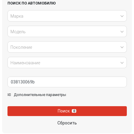
Honda
Hyundai
ПОИСК ПО АВТОМОБИЛЮ
Марка
Infiniti
IVECO
Модель
Jaguar
Jeep
Kia
Lancia
Поколение
Land Rover
Lexus
Наименование
Mazda
Mercedes-Benz
Mini
Mitsubishi
Дополнительные параметры
Nissan
Opel
Поиск
0
Peugeot
Porsche
Сбросить