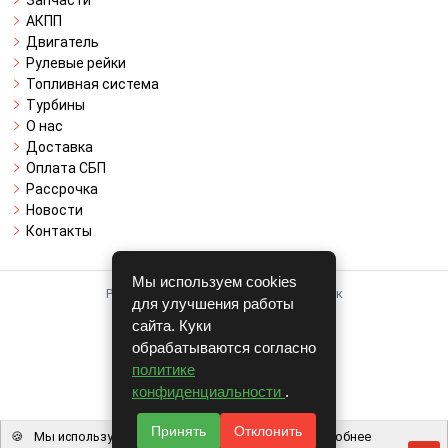
АКПП
Двигатель
Рулевые рейки
Топливная система
Турбины
О нас
Доставка
Оплата СБП
Рассрочка
Новости
Контакты
Мы используем cookies
Работает на системе для авторазборок
для улучшения работы
CARRO.
БИЗНЕС
сайта. Куки
обрабатываются согласно
Полная версия
политике
© COPYRIGHT 2026 г.
конфиденциальности
.
v1.1.24
Принять
Отклонить
🍪
Мы используем файлы cookie, чтобы вам было удобнее