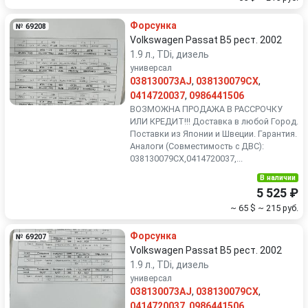
Форсунка
№ 69208
Volkswagen Passat B5 рест. 2002
1.9 л., TDi, дизель
универсал
038130073AJ
,
038130079CX
,
0414720037
,
0986441506
ВОЗМОЖНА ПРОДАЖА В РАССРОЧКУ
ИЛИ КРЕДИТ!!! Доставка в любой Город.
Поставки из Японии и Швеции. Гарантия.
Аналоги (Совместимость с ДВС):
038130079CX,0414720037,...
В наличии
5 525 ₽
~ 65 $
~ 215 руб.
Форсунка
№ 69207
Volkswagen Passat B5 рест. 2002
1.9 л., TDi, дизель
универсал
038130073AJ
,
038130079CX
,
0414720037
,
0986441506