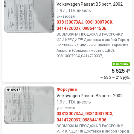
Volkswagen Passat B5 рест. 2002
1.9 л., TDi, дизель
универсал
038130073AJ
,
038130079CX
,
0414720037
,
0986441506
ВОЗМОЖНА ПРОДАЖА В РАССРОЧКУ
ИЛИ КРЕДИТ!!! Доставка в любой Город.
Поставки из Японии и Швеции. Гарантия.
Аналоги (Совместимость с ДВС):
038130079CX,0414720037,...
В наличии
5 525 ₽
~ 65 $
~ 215 руб.
Форсунка
№ 69217
Volkswagen Passat B5 рест. 2002
1.9 л., TDi, дизель
универсал
038130073AJ
,
038130079CX
,
0414720037
,
0986441506
ВОЗМОЖНА ПРОДАЖА В РАССРОЧКУ
ИЛИ КРЕДИТ!!! Доставка в любой Город.