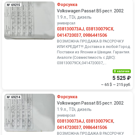
Форсунка
№ 69215
Volkswagen Passat B5 рест. 2002
1.9 л., TDi, дизель
универсал
038130073AJ
,
038130079CX
,
0414720037
,
0986441506
ВОЗМОЖНА ПРОДАЖА В РАССРОЧКУ
ИЛИ КРЕДИТ!!! Доставка в любой Город.
Поставки из Японии и Швеции. Гарантия.
Аналоги (Совместимость с ДВС):
038130079CX,0414720037,...
В наличии
5 525 ₽
~ 65 $
~ 215 руб.
Форсунка
№ 69214
Volkswagen Passat B5 рест. 2002
1.9 л., TDi, дизель
универсал
038130073AJ
,
038130079CX
,
0414720037
,
0986441506
ВОЗМОЖНА ПРОДАЖА В РАССРОЧКУ