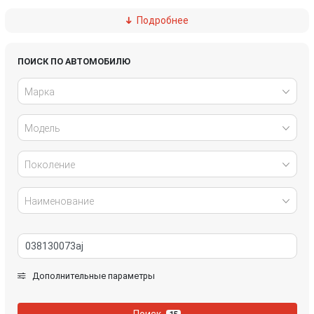
Подробнее
Ford
Great Wall
Honda
Hyundai
ПОИСК ПО АВТОМОБИЛЮ
Марка
Infiniti
IVECO
Модель
Jaguar
Jeep
Kia
Lancia
Поколение
Land Rover
Lexus
Наименование
Mazda
Mercedes-Benz
Mini
Mitsubishi
Дополнительные параметры
Nissan
Opel
Поиск