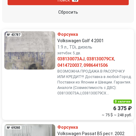
15
Peugeot
Porsche
Сбросить
Renault
Rover
Форсунка
№ 43787
SEAT
Skoda
Volkswagen Golf 4 2001
1.9 л., TDi, дизель
хетчбэк 5 дв.
Smart
SsangYong
038130073AJ
,
038130079CX
,
0414720037
,
0986441506
Subaru
Suzuki
ВОЗМОЖНА ПРОДАЖА В РАССРОЧКУ
ИЛИ КРЕДИТ!!! Доставка в любой Город.
Поставки из Японии и Швеции. Гарантия.
Toyota
Volkswagen
Аналоги (Совместимость с ДВС):
038130073AJ,038130079CX...
Volvo
В наличии
6 375 ₽
~ 75 $
~ 248 руб.
Форсунка
№ 69265
Volkswagen Passat B5 рест. 2002