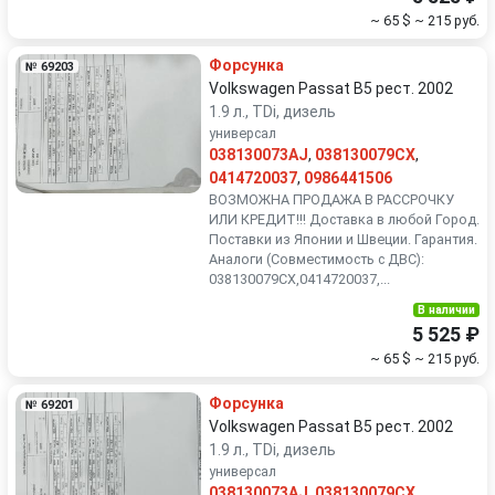
~ 65 $
~ 215 руб.
Форсунка
№ 69203
Volkswagen Passat B5 рест. 2002
1.9 л., TDi, дизель
универсал
038130073AJ
,
038130079CX
,
0414720037
,
0986441506
ВОЗМОЖНА ПРОДАЖА В РАССРОЧКУ
ИЛИ КРЕДИТ!!! Доставка в любой Город.
Поставки из Японии и Швеции. Гарантия.
Аналоги (Совместимость с ДВС):
038130079CX,0414720037,...
В наличии
5 525 ₽
~ 65 $
~ 215 руб.
Форсунка
№ 69201
Volkswagen Passat B5 рест. 2002
1.9 л., TDi, дизель
универсал
038130073AJ
,
038130079CX
,