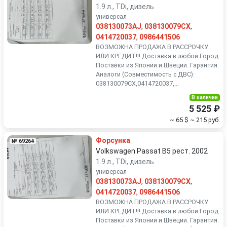
1.9 л., TDi, дизель
универсал
038130073AJ
,
038130079CX
,
0414720037
,
0986441506
ВОЗМОЖНА ПРОДАЖА В РАССРОЧКУ
ИЛИ КРЕДИТ!!! Доставка в любой Город.
Поставки из Японии и Швеции. Гарантия.
Аналоги (Совместимость с ДВС):
038130079CX,0414720037,...
В наличии
5 525 ₽
~ 65 $
~ 215 руб.
Форсунка
№ 69264
Volkswagen Passat B5 рест. 2002
1.9 л., TDi, дизель
универсал
038130073AJ
,
038130079CX
,
0414720037
,
0986441506
ВОЗМОЖНА ПРОДАЖА В РАССРОЧКУ
ИЛИ КРЕДИТ!!! Доставка в любой Город.
Поставки из Японии и Швеции. Гарантия.