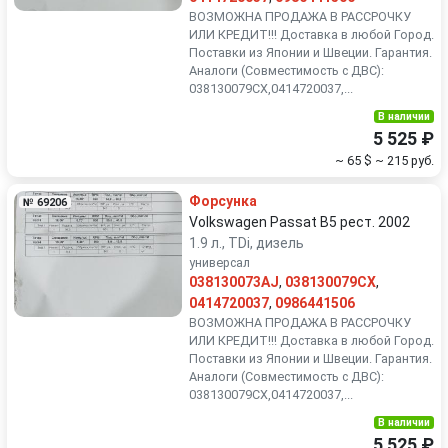
ВОЗМОЖНА ПРОДАЖА В РАССРОЧКУ
ИЛИ КРЕДИТ!!! Доставка в любой Город.
Поставки из Японии и Швеции. Гарантия.
Аналоги (Совместимость с ДВС):
038130079CX,0414720037,...
В наличии
5 525 ₽
~ 65 $
~ 215 руб.
Форсунка
№ 69206
Volkswagen Passat B5 рест. 2002
1.9 л., TDi, дизель
универсал
038130073AJ
,
038130079CX
,
0414720037
,
0986441506
ВОЗМОЖНА ПРОДАЖА В РАССРОЧКУ
ИЛИ КРЕДИТ!!! Доставка в любой Город.
Поставки из Японии и Швеции. Гарантия.
Аналоги (Совместимость с ДВС):
038130079CX,0414720037,...
В наличии
5 525 ₽