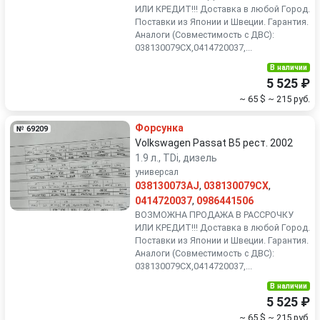
ИЛИ КРЕДИТ!!! Доставка в любой Город.
Поставки из Японии и Швеции. Гарантия.
Аналоги (Совместимость с ДВС):
038130079CX,0414720037,...
В наличии
5 525 ₽
~ 65 $
~ 215 руб.
Форсунка
№ 69209
Volkswagen Passat B5 рест. 2002
1.9 л., TDi, дизель
универсал
038130073AJ
,
038130079CX
,
0414720037
,
0986441506
ВОЗМОЖНА ПРОДАЖА В РАССРОЧКУ
ИЛИ КРЕДИТ!!! Доставка в любой Город.
Поставки из Японии и Швеции. Гарантия.
Аналоги (Совместимость с ДВС):
038130079CX,0414720037,...
В наличии
5 525 ₽
~ 65 $
~ 215 руб.