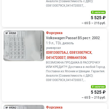
Аналоги (Совместимость с ДВС):
038130079CX,0414720037,...
В наличии
5 525 ₽
~ 65 $
~ 215 руб.
Форсунка
№ 69263
Volkswagen Passat B5 рест. 2002
1.9 л., TDi, дизель
универсал
038130073AJ
,
038130079CX
,
0414720037
,
0986441506
ВОЗМОЖНА ПРОДАЖА В РАССРОЧКУ
ИЛИ КРЕДИТ!!! Доставка в любой Город.
Поставки из Японии и Швеции. Гарантия.
Аналоги (Совместимость с ДВС):
038130079CX,0414720037,...
В наличии
5 525 ₽
~ 65 $
~ 215 руб.
Форсунка
№ 69262