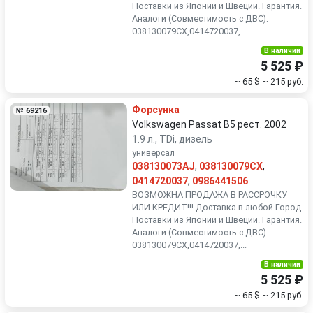
Поставки из Японии и Швеции. Гарантия.
Аналоги (Совместимость с ДВС):
038130079CX,0414720037,...
В наличии
5 525 ₽
~ 65 $
~ 215 руб.
Форсунка
№ 69216
Volkswagen Passat B5 рест. 2002
1.9 л., TDi, дизель
универсал
038130073AJ
,
038130079CX
,
0414720037
,
0986441506
ВОЗМОЖНА ПРОДАЖА В РАССРОЧКУ
ИЛИ КРЕДИТ!!! Доставка в любой Город.
Поставки из Японии и Швеции. Гарантия.
Аналоги (Совместимость с ДВС):
038130079CX,0414720037,...
В наличии
5 525 ₽
~ 65 $
~ 215 руб.