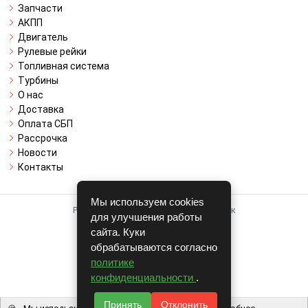
Запчасти
АКПП
Двигатель
Рулевые рейки
Топливная система
Турбины
О нас
Доставка
Оплата СБП
Рассрочка
Новости
Контакты
Мы используем cookies
Работает на системе для авторазборок
для улучшения работы
CARRO.
БИЗНЕС
сайта. Куки
обрабатываются согласно
Полная версия
политике
© COPYRIGHT 2026 г.
конфиденциальности
.
v1.1.24
Принять
Отклонить