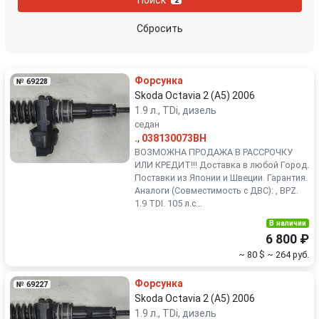
2
Peugeot
Porsche
Сбросить
Renault
Rover
Форсунка
№ 69228
SEAT
Skoda
Skoda Octavia 2 (A5) 2006
1.9 л., TDi, дизель
седан
Smart
SsangYong
.
,
038130073BH
ВОЗМОЖНА ПРОДАЖА В РАССРОЧКУ
Subaru
Suzuki
ИЛИ КРЕДИТ!!! Доставка в любой Город.
Поставки из Японии и Швеции. Гарантия.
Аналоги (Совместимость с ДВС): , BPZ.
Toyota
Volkswagen
1.9 TDI. 105 л.с...
В наличии
Volvo
6 800 ₽
~ 80 $
~ 264 руб.
Форсунка
№ 69227
Skoda Octavia 2 (A5) 2006
1.9 л., TDi, дизель