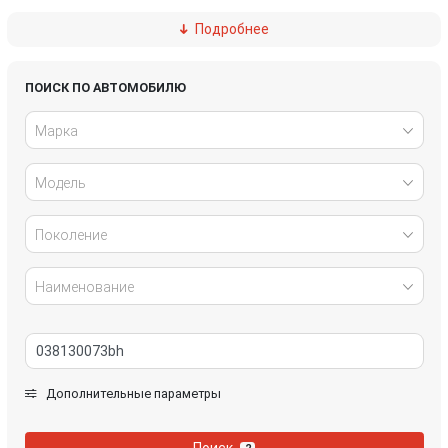
Подробнее
Ford
Great Wall
Honda
Hyundai
ПОИСК ПО АВТОМОБИЛЮ
Марка
Infiniti
IVECO
Модель
Jaguar
Jeep
Kia
Lancia
Поколение
Land Rover
Lexus
Наименование
Mazda
Mercedes-Benz
Mini
Mitsubishi
Дополнительные параметры
Nissan
Opel
Поиск