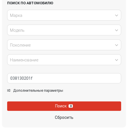
Honda
Hyundai
ПОИСК ПО АВТОМОБИЛЮ
Марка
Infiniti
IVECO
Модель
Jaguar
Jeep
Kia
Lancia
Поколение
Land Rover
Lexus
Наименование
Mazda
Mercedes-Benz
Mini
Mitsubishi
Дополнительные параметры
Nissan
Opel
Поиск
0
Peugeot
Porsche
Сбросить