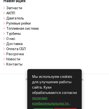
Навигация
Запчасти
АКПП
Двигатель
Рулевые рейки
Топливная система
Турбины
О нас
Доставка
Оплата СБП
Рассрочка
Новости
Контакты
Мы используем cookies
Работает на системе для авторазборок
для улучшения работы
CARRO.
БИЗНЕС
сайта. Куки
обрабатываются согласно
Полная версия
политике
© COPYRIGHT 2026 г.
конфиденциальности
.
v1.1.24