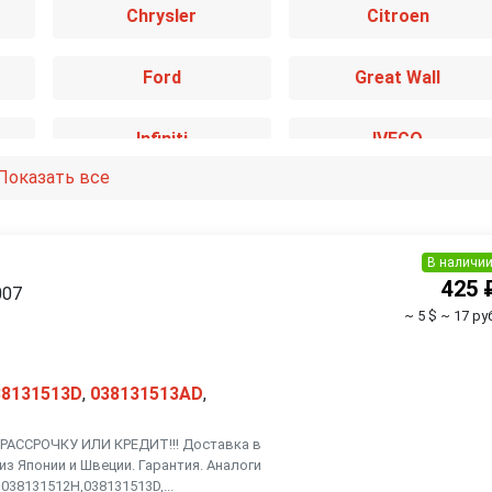
Chrysler
Citroen
Ford
Great Wall
Infiniti
IVECO
Показать все
Kia
Lancia
Mazda
Mercedes-Benz
В наличи
425 
007
~ 5 $
~ 17 ру
Nissan
Opel
Renault
Rover
38131513D
,
038131513AD
,
АССРОЧКУ ИЛИ КРЕДИТ!!! Доставка в
Smart
SsangYong
из Японии и Швеции. Гарантия. Аналоги
038131512H,038131513D,...