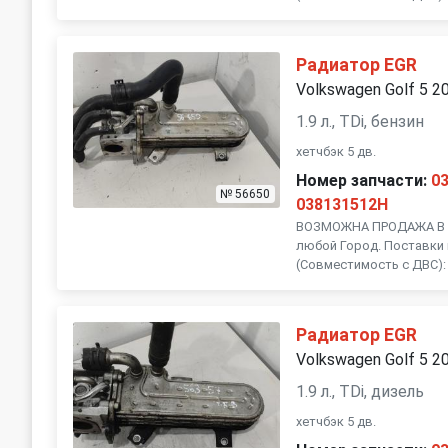
Subaru
Suzuki
Радиатор EGR
Volvo
Volkswagen Golf 5 2
1.9 л., TDi, бензин
хетчбэк 5 дв.
Номер запчасти:
0
№ 56650
038131512H
ВОЗМОЖНА ПРОДАЖА В Р
любой Город. Поставки 
(Совместимость с ДВС): 
Радиатор EGR
Volkswagen Golf 5 2
1.9 л., TDi, дизель
хетчбэк 5 дв.