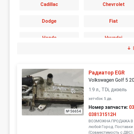
Cadillac
Chevrolet
Dodge
Fiat
Honda
Hyundai
Jaguar
Jeep
Land Rover
Lexus
Радиатор EGR
Volkswagen Golf 5 2
Mini
Mitsubishi
1.9 л., TDi, дизель
хетчбэк 5 дв.
Peugeot
Porsche
Номер запчасти:
0
№ 56654
038131512H
SEAT
ВОЗМОЖНА ПРОДАЖА В Р
Skoda
любой Город. Поставки 
(Совместимость с ДВС): 