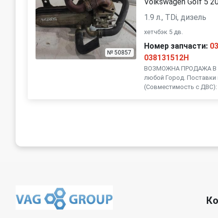
Volkswagen Golf 5 2
1.9 л., TDi, дизель
хетчбэк 5 дв.
Номер запчасти:
0
№ 50857
038131512H
ВОЗМОЖНА ПРОДАЖА В Р
любой Город. Поставки 
(Совместимость с ДВС): 
К