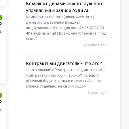
Комплект динамического рулевого
управления и задней Ауди А6
Комплект активного (динамического )
и
рулевого управления и задней
₽
подруливающей оси для Audi A6 S6 A7 S7 C8
б.
4K ( ауди а6 а7 ц8 ) Возможна установка " под
ключ"...
4 months ago
Контрактный двигатель - что это?
Часто слышите 'контрактный двигатель' или
'контрактный мотор' - что это? По факту
обычный б/у двс, только ввезенный из-за
рубежа отдельно, не своим ходом.
6 years ago
и
₽
б.