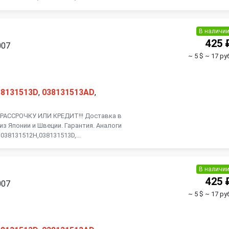
Toyota
Volkswagen
В наличи
425 
007
~ 5 $
~ 17 ру
38131513D
,
038131513AD
,
АССРОЧКУ ИЛИ КРЕДИТ!!! Доставка в
из Японии и Швеции. Гарантия. Аналоги
038131512H,038131513D,...
В наличи
425 
007
~ 5 $
~ 17 ру