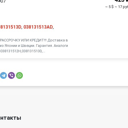
007
~ 5 $
~ 17 ру
38131513D
,
038131513AD
,
АССРОЧКУ ИЛИ КРЕДИТ!!! Доставка в
из Японии и Швеции. Гарантия. Аналоги
038131512H,038131513D,...
онтакты