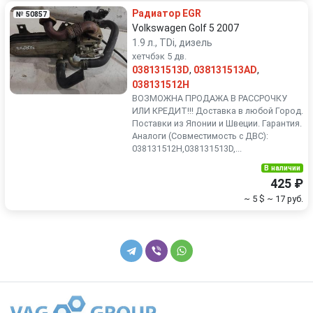
Радиатор EGR
№ 50857
Volkswagen Golf 5 2007
1.9 л., TDi, дизель
хетчбэк 5 дв.
038131513D
,
038131513AD
,
038131512H
ВОЗМОЖНА ПРОДАЖА В РАССРОЧКУ
ИЛИ КРЕДИТ!!! Доставка в любой Город.
Поставки из Японии и Швеции. Гарантия.
Аналоги (Совместимость с ДВС):
038131512H,038131513D,...
В наличии
425 ₽
~ 5 $
~ 17 руб.