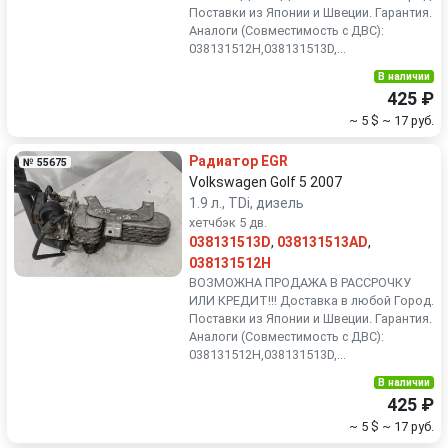
Поставки из Японии и Швеции. Гарантия.
Аналоги (Совместимость с ДВС):
038131512H,038131513D,...
В наличии
425 ₽
~ 5 $
~ 17 руб.
Радиатор EGR
№ 55675
Volkswagen Golf 5 2007
1.9 л., TDi, дизель
хетчбэк 5 дв.
038131513D
,
038131513AD
,
038131512H
ВОЗМОЖНА ПРОДАЖА В РАССРОЧКУ
ИЛИ КРЕДИТ!!! Доставка в любой Город.
Поставки из Японии и Швеции. Гарантия.
Аналоги (Совместимость с ДВС):
038131512H,038131513D,...
В наличии
425 ₽
~ 5 $
~ 17 руб.