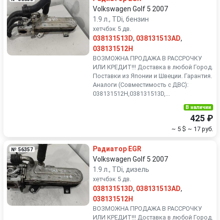
Volkswagen Golf 5 2007
1.9 л., TDi, бензин
хетчбэк 5 дв.
038131513D
,
038131513AD
,
038131512H
ВОЗМОЖНА ПРОДАЖА В РАССРОЧКУ
ИЛИ КРЕДИТ!!! Доставка в любой Город.
Поставки из Японии и Швеции. Гарантия.
Аналоги (Совместимость с ДВС):
038131512H,038131513D,...
В наличии
425 ₽
~ 5 $
~ 17 руб.
Радиатор EGR
№ 56357
Volkswagen Golf 5 2007
1.9 л., TDi, дизель
хетчбэк 5 дв.
038131513D
,
038131513AD
,
038131512H
ВОЗМОЖНА ПРОДАЖА В РАССРОЧКУ
ИЛИ КРЕДИТ!!! Доставка в любой Город.