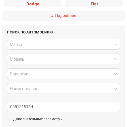
Dodge
Fiat
Подробнее
Ford
Great Wall
Honda
Hyundai
ПОИСК ПО АВТОМОБИЛЮ
Марка
Infiniti
IVECO
Модель
Jaguar
Jeep
Kia
Lancia
Поколение
Land Rover
Lexus
Наименование
Mazda
Mercedes-Benz
Mini
Mitsubishi
Дополнительные параметры