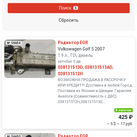
Nissan
Opel
Поиск
5
Peugeot
Porsche
Сбросить
Renault
Rover
Радиатор EGR
№ 56654
SEAT
Skoda
Volkswagen Golf 5 2007
1.9 л., TDi, дизель
хетчбэк 5 дв.
Smart
SsangYong
038131513D
,
038131513AD
,
038131512H
Subaru
Suzuki
ВОЗМОЖНА ПРОДАЖА В РАССРОЧКУ
ИЛИ КРЕДИТ!!! Доставка в любой Город.
Поставки из Японии и Швеции. Гарантия.
Toyota
Volkswagen
Аналоги (Совместимость с ДВС):
038131512H,038131513D,...
Volvo
В наличии
425 ₽
~ 5 $
~ 17 руб.
Радиатор EGR
№ 56650